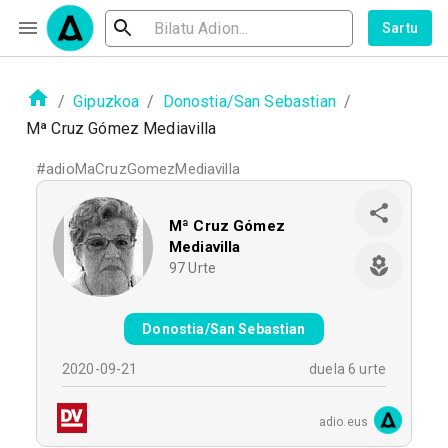
Sartu
/
Gipuzkoa
/
Donostia/San Sebastian
/
Mª Cruz Gómez Mediavilla
#
adioMaCruzGomezMediavilla
Mª Cruz Gómez
Mediavilla
97
Urte
Donostia/San Sebastian
2020-09-21
duela 6 urte
adio.eus