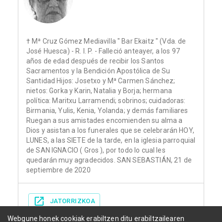
† Mª Cruz Gómez Mediavilla " Bar Ekaitz " (Vda. de
José Huesca) - R. I. P. - Falleció anteayer, a los 97
años de edad después de recibir los Santos
Sacramentos y la Bendición Apostólica de Su
Santidad Hijos: Josetxo y Mª Carmen Sánchez;
nietos: Gorka y Karin, Natalia y Borja; hermana
política: Maritxu Larramendi; sobrinos; cuidadoras:
Birmania, Yulis, Kenia, Yolanda; y demás familiares
Ruegan a sus amistades encomienden su alma a
Dios y asistan a los funerales que se celebrarán HOY,
LUNES, a las SIETE de la tarde, en la iglesia parroquial
de SAN IGNACIO ( Gros ), por todo lo cual les
quedarán muy agradecidos. SAN SEBASTIÁN, 21 de
septiembre de 2020
JATORRIZKOA
Webgune honek cookiak erabiltzen ditu erabiltzailearen