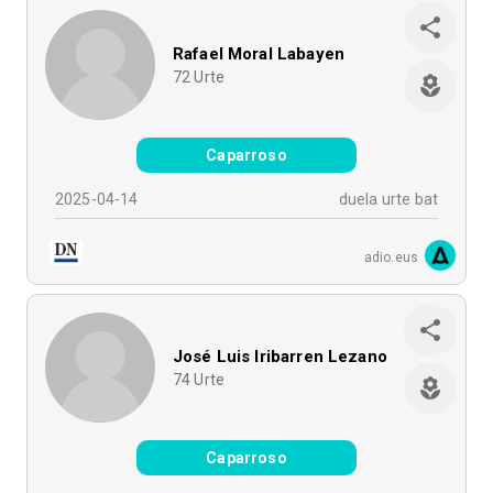
Rafael Moral Labayen
72
Urte
Caparroso
2025-04-14
duela urte bat
adio.eus
José Luis Iribarren Lezano
74
Urte
Caparroso