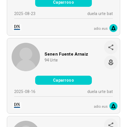
Caparroso
2025-08-23
duela urte bat
adio.eus
Senen Fuente Arnaiz
94
Urte
Caparroso
2025-08-16
duela urte bat
adio.eus