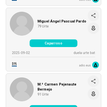
Miguel Ángel Pascual Pardo
79
Urte
Caparroso
2025-09-02
duela urte bat
adio.eus
M.ª Carmen Pejenaute
Bermejo
91
Urte