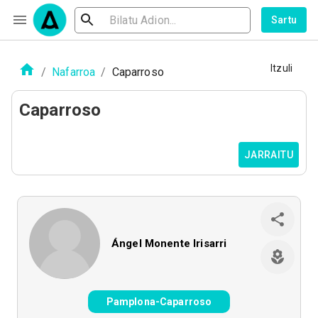
Sartu
Itzuli
/
Nafarroa
/
Caparroso
Caparroso
JARRAITU
Ángel Monente Irisarri
Pamplona-Caparroso