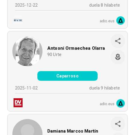
2025-12-22
duela 8 hilabete
adio.eus
Antxoni Ormaechea Olarra
90
Urte
Caparroso
2025-11-02
duela 9 hilabete
adio.eus
Damiana Marcos Martín