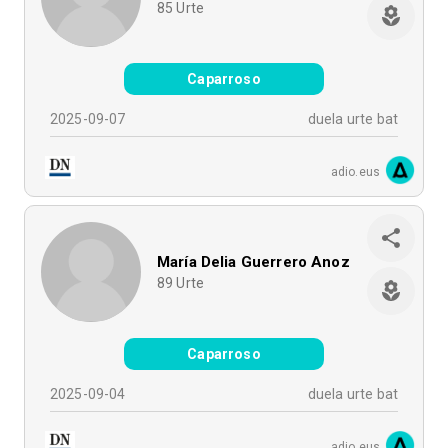
85
Urte
Caparroso
2025-09-07
duela urte bat
adio.eus
María Delia Guerrero Anoz
89
Urte
Caparroso
2025-09-04
duela urte bat
adio.eus