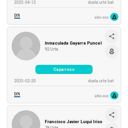
2025-04-12
duela urte bat
adio.eus
Inmaculada Gayarre Puncel
92
Urte
Caparroso
2025-02-20
duela urte bat
adio.eus
Francisco Javier Luqui Iriso
78
Urte