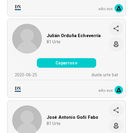
adio.eus
Julián Orduña Echeverría
81
Urte
Caparroso
2025-06-25
duela urte bat
adio.eus
José Antonio Goñi Fabo
81
Urte