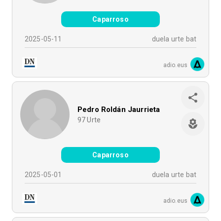
Caparroso
2025-05-11
duela urte bat
adio.eus
Pedro Roldán Jaurrieta
97
Urte
Caparroso
2025-05-01
duela urte bat
adio.eus