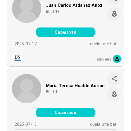
Juan Carlos Ardanaz Anoz
80
Urte
Caparroso
2025-07-17
duela urte bat
adio.eus
María Teresa Hualde Adrián
80
Urte
Caparroso
2025-07-13
duela urte bat