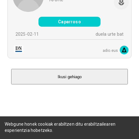
Caparroso
2025-02-11
duela urte bat
adio.eus
Ikusi gehiago
Webgune honek cookiak erabiltzen ditu erabiltzailearen
esperientzia hobetzeko.