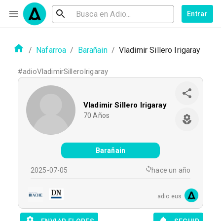
Entrar
/
Nafarroa
/
Barañain
/
Vladimir Sillero Irigaray
#
adioVladimirSilleroIrigaray
Vladimir Sillero Irigaray
70
Años
Barañain
2025-07-05
hace un año
adio.eus