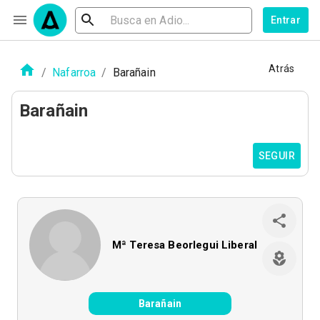
Entrar
Atrás
/
Nafarroa
/
Barañain
Barañain
SEGUIR
Mª Teresa Beorlegui Liberal
Barañain