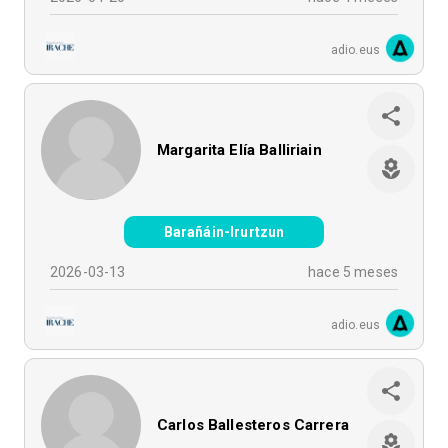
adio.eus
Margarita Elía Balliriain
Barañáin-Irurtzun
2026-03-13
hace 5 meses
adio.eus
Carlos Ballesteros Carrera