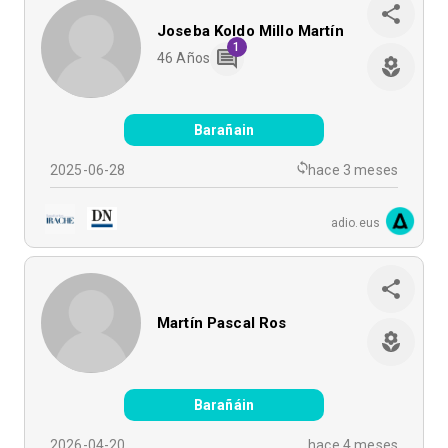
Joseba Koldo Millo Martín
1
46
Años
Barañain
2025-06-28
hace 3 meses
adio.eus
Martín Pascal Ros
Barañáin
2026-04-20
hace 4 meses