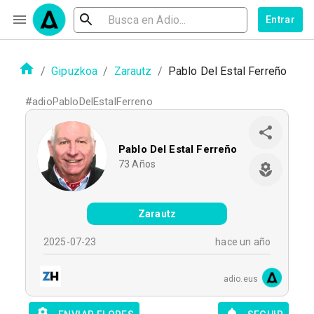
Entrar
/
Gipuzkoa
/
Zarautz
/
Pablo Del Estal Ferreño
#
adioPabloDelEstalFerreno
Pablo Del Estal Ferreño
73
Años
Zarautz
2025-07-23
hace un año
adio.eus