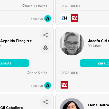
hace 11 horas
2026-08-03
adio.eus
 Azpeitia Eizagirre
Josefa Cid
s
93
Años
Zarautz
Zaraut
hace 5 días
2026-08-01
adio.eus
Elena Beltr
 Gil Caballero