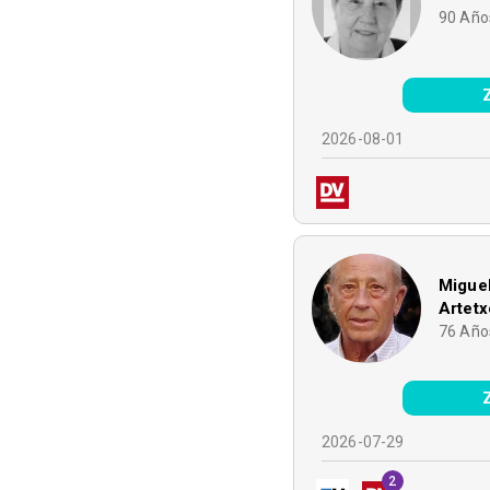
90
Año
2026-08-01
Miguel
Artetx
76
Año
2026-07-29
2