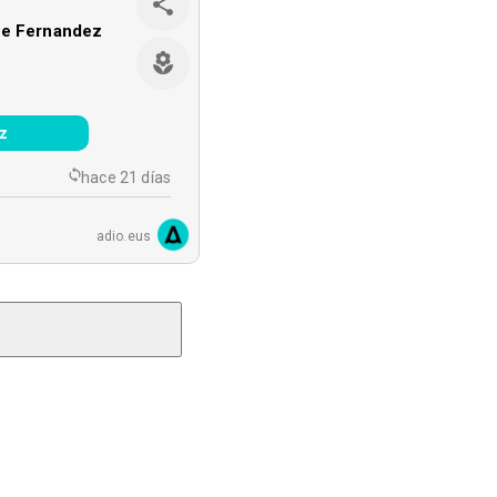
ue Fernandez
z
hace 21 días
adio.eus