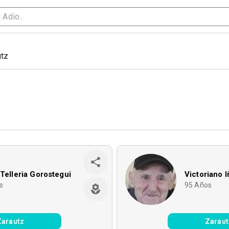
utz
 Telleria Gorostegui
Victoriano I
s
95
Años
Zarautz
Zaraut