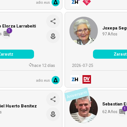
adio.eus
 Elorza Larrabeiti
Joxepa Segu
1
s
97
Años
Zarautz
Zaraut
hace 12 días
2026-07-25
adio.eus
Aniversario
Sebastian E
el Huerto Benítez
1
62
Años
s