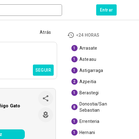
Entrar
Atrás
<24 HORAS
Arrasate
1
Asteasu
1
SEGUIR
Astigarraga
1
Azpeitia
2
Berastegi
1
Donostia/San
ñigo Gato
8
Sebastian
Errenteria
1
Hernani
1
z