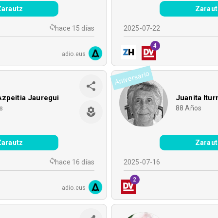
Zarautz
Zaraut
hace 15 días
2025-07-22
4
adio.eus
Aniversario
zpeitia Jauregui
Juanita Itur
s
88
Años
Zarautz
Zaraut
hace 16 días
2025-07-16
2
adio.eus