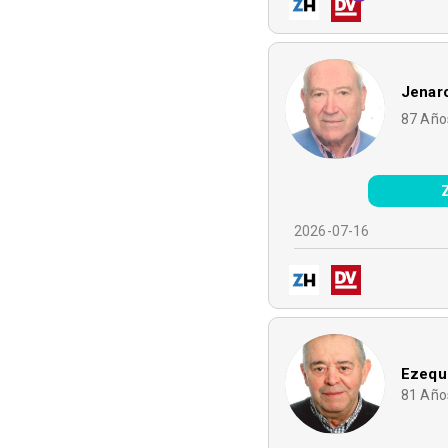
Jenaro
87
Año
2026-07-16
Ezequi
81
Año