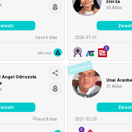
Elorza
s
55
Años
Zarautz
Zaraut
hace 6 días
2026-07-31
2
adio.eus
Aniversario
 Angel Odriozola
Unai Aranbe
e
31
Años
s
Zarautz
Zaraut
hace 8 días
2021-02-25
5