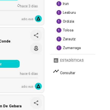
Irun
1
hace 3 días
Leaburu
1
adio.eus
Ordizia
1
Tolosa
1
Zarautz
1
 Conde
Zumarraga
1
ESTADÍSTICAS
z
Consultar
hace 6 días
adio.eus
an De Gebara