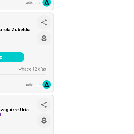
adio.eus
rola Zubeldia
z
hace 12 días
adio.eus
izaguirre Uria