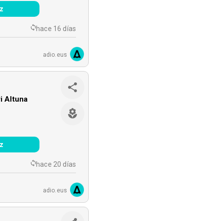
z
hace 16 días
adio.eus
ri Altuna
z
hace 20 días
adio.eus