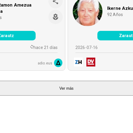
Ramon Amezua
Ikerne Azk
na
92
Años
s
Zarautz
Zaraut
hace 21 días
2026-07-16
adio.eus
Ver más