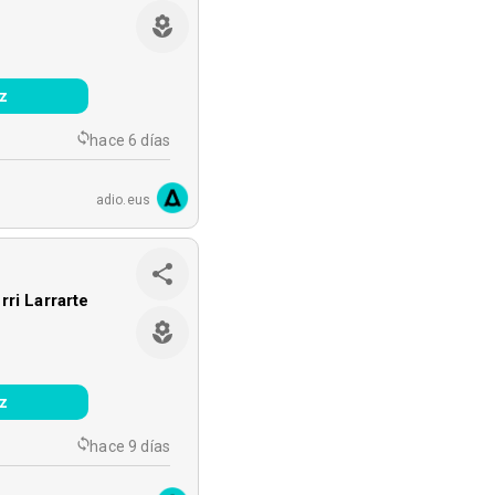
z
hace 6 días
adio.eus
rri Larrarte
z
hace 9 días