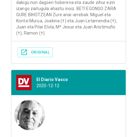
dakigu non dagoen hoberena eta zaude zihur ezin
izango zaitugula ahaztu inoiz. BETI EGONGO ZARA
GURE BIHOTZEAN Zure anai-arrebak: Miguel eta
Kontxi Murua, Joakina (†) eta Juan Letamendia (†),
Juan eta Pilar Elola, Mª Jesus eta Juan Aristimuño
(†), Ramon (†).
ORIGINAL
El Diario Vasco
2020-12-12