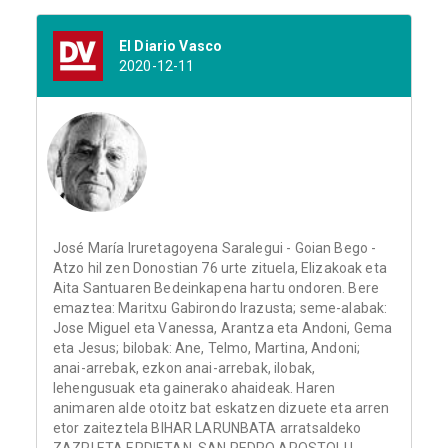
El Diario Vasco
2020-12-11
José María Iruretagoyena Saralegui - Goian Bego -
Atzo hil zen Donostian 76 urte zituela, Elizakoak eta
Aita Santuaren Bedeinkapena hartu ondoren. Bere
emaztea: Maritxu Gabirondo Irazusta; seme-alabak:
Jose Miguel eta Vanessa, Arantza eta Andoni, Gema
eta Jesus; bilobak: Ane, Telmo, Martina, Andoni;
anai-arrebak, ezkon anai-arrebak, ilobak,
lehengusuak eta gainerako ahaideak. Haren
animaren alde otoitz bat eskatzen dizuete eta arren
etor zaiteztela BIHAR LARUNBATA arratsaldeko