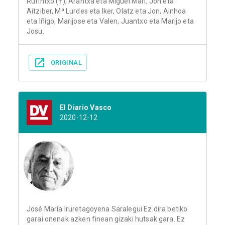
Rufintxo (†), Arantxa eta Miguel Mari, Jon eta
Aitziber, Mª Lurdes eta Iker, Olatz eta Jon, Ainhoa
eta Iñigo, Marijose eta Valen, Juantxo eta Marijo eta
Josu.
ORIGINAL
El Diario Vasco
2020-12-12
José María Iruretagoyena Saralegui Ez dira betiko
garai onenak azken finean gizaki hutsak gara. Ez