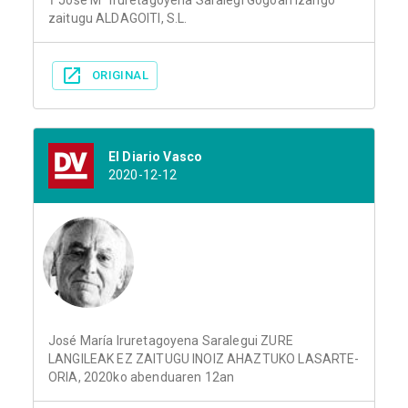
† Jose Mª Iruretagoyena Saralegi Gogoan izango
zaitugu ALDAGOITI, S.L.
ORIGINAL
El Diario Vasco
2020-12-12
José María Iruretagoyena Saralegui ZURE
LANGILEAK EZ ZAITUGU INOIZ AHAZTUKO LASARTE-
ORIA, 2020ko abenduaren 12an