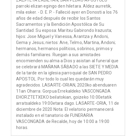
ZAZPI ETA ERDIETAN, SAN PEDRO APOSTOLU
parroki elizan egingo den hiletara. Aldez aurretik,
mila esker. - D. E. P. - Falleció ayer en Donosti a los 76
años de edad después de recibir los Santos
Sacramentos y la Bendición Apostólica de Su
Santidad. Su esposa: Maritxu Gabirondo Irazusta;
hijos: Jose Miguel y Vanessa, Arantza y Andoni,
Gema y Jesus; nietos: Ane, Telmo, Martina, Andoni;
hermanos, hermanos políticos, sobrinos, primos y
demás familiares. Ruegan a sus amistades
encomienden su alma a Dios y asistan al funeral que
se celebrará MAÑANA SÁBADO a las SIETE Y MEDIA
de la tarde en la iglesia parroquial de SAN PEDRO
APOSTOL. Por todo lo cual les quedarán muy
agradecidos. LASARTE-ORIAN, 2020ko abenduaren
11an Oharra: Gorpua Errekaldeko VASCONGADA
EHORZTETXEKO beilatokian, goizeko 10:00etatik
arratsaldeko 19:00etara dago. LASARTE-ORIA, 11 de
diciembre de 2020 Nota: El velatorio permanecerá
instalado en el tanatorio de FUNERARIA
VASCONGADA de Recalde, hoy de 10:00 a 19:00
horas.