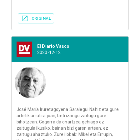
ORIGINAL
El Diario Vasco
2020-12-12
José María Iruretagoyena Saralegui Nahiz eta gure
artetik urrutira joan, beti izango zaitugu gure
bihotzean. Gogorra da onartzea gehiago ez
zaitugula ikusiko, bainan bizi garen artean, ez
zaitugu ahaztuko. Zure ilobak: Mikel eta Errupin,