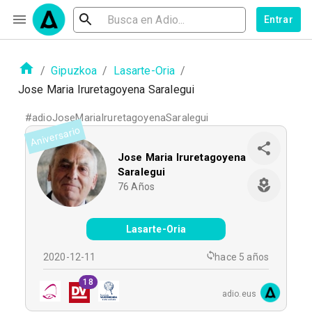
Entrar
/
Gipuzkoa
/
Lasarte-Oria
/
Jose Maria Iruretagoyena Saralegui
#
adioJoseMariaIruretagoyenaSaralegui
Aniversario
Jose Maria Iruretagoyena
Saralegui
76
Años
Lasarte-Oria
2020-12-11
hace 5 años
18
adio.eus