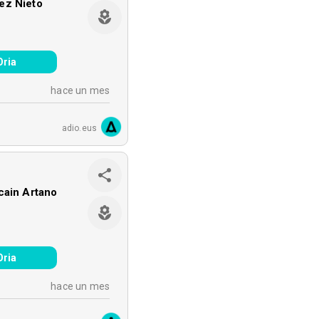
ez Nieto
Oria
hace un mes
adio.eus
cain Artano
Oria
hace un mes