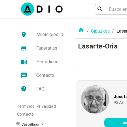
/
Gipuzkoa
/
Lasar
Municipios
Lasarte-Oria
Funerarias
Periódicos
Contacto
FAQ
Josef
93
Año
Términos
Privacidad
Contacto
Las
Castellano