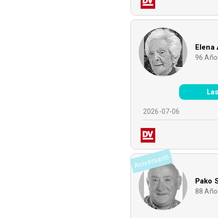
Elena 
96
Año
Las
2026-07-06
Aniversario
Pako S
88
Año