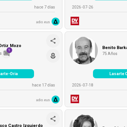
hace 7 días
2026-07-26
adio.eus
Ortiz Mozo
Benito Barka
1
s
75
Años
arte-Oria
Lasarte 
hace 17 días
2026-07-18
adio.eus
sco Castro Izquierdo