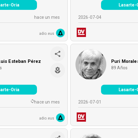
arte-Oria
Lasarte-
hace un mes
2026-07-04
adio.eus
Luis Esteban Pérez
Puri Morale
s
89
Años
arte-Oria
Lasarte-
hace un mes
2026-07-01
adio.eus