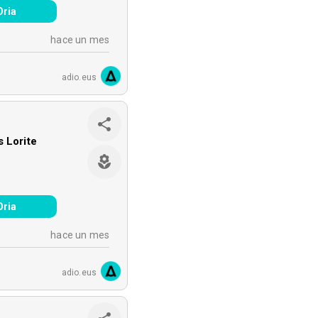
Oria
hace un mes
adio.eus
s Lorite
Oria
hace un mes
adio.eus