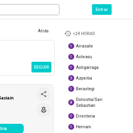
Entrar
Atrás
<24 HORAS
Arrasate
1
Asteasu
1
SEGUIR
Astigarraga
1
Azpeitia
2
Berastegi
1
Sasiain
Donostia/San
8
Sebastian
Errenteria
1
Hernani
1
Oria