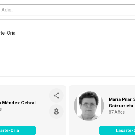
te-Oria
María Pilar 
a Méndez Cebral
Goizurrieta
s
87
Años
arte-Oria
Lasarte-