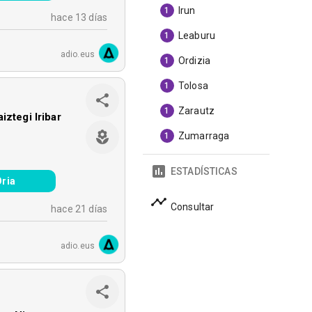
Irun
1
hace 13 días
Leaburu
1
adio.eus
Ordizia
1
Tolosa
1
Zarautz
1
iztegi Iribar
Zumarraga
1
ESTADÍSTICAS
Oria
Consultar
hace 21 días
adio.eus