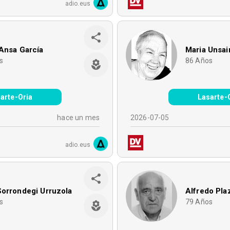
adio.eus
Ansa García
Maria Unsai
s
86
Años
arte-Oria
Lasarte-
hace un mes
2026-07-05
adio.eus
orrondegi Urruzola
Alfredo Pla
s
79
Años