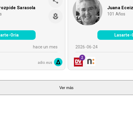
rrozpide Sarasola
Juana Eceiz
s
101
Años
arte-Oria
Lasarte-
hace un mes
2026-06-24
2
adio.eus
Ver más