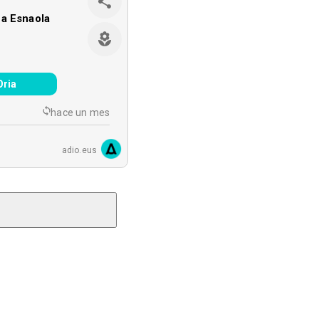
a Esnaola
Oria
hace un mes
adio.eus