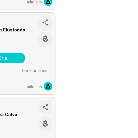
adio.eus
n Elustondo
Oria
hace un mes
adio.eus
za Calvo