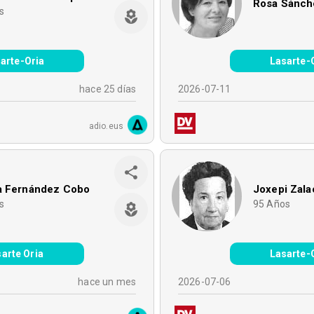
Rosa Sánch
s
arte-Oria
Lasarte-
hace 25 días
2026-07-11
adio.eus
a Fernández Cobo
Joxepi Zala
s
95
Años
arte Oria
Lasarte-
hace un mes
2026-07-06