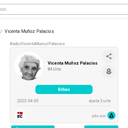
/
Vicenta Muñoz Palacios
#
adioVicentaMunozPalacios
Vicenta Muñoz Palacios
84
Urte
Bilbao
2023-04-05
duela 3 urte
adio.eus