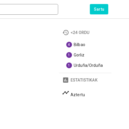
Sartu
<24 ORDU
Bilbao
4
Gorliz
1
Urduña/Orduña
1
ESTATISTIKAK
Aztertu