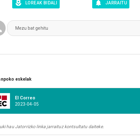
LOREAK BIDALI
JARRAITU
Mezu bat gehitu
anpoko eskelak
El Correo
2023-04-05
uki hau Jatorrizko linka jarraituz kontsultatu daiteke.