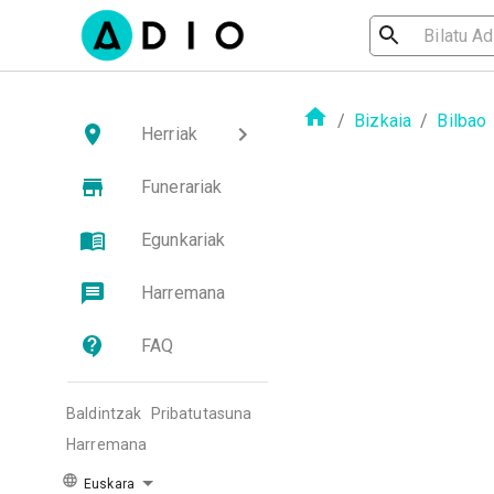
/
Bizkaia
/
Bilbao
Herriak
Funerariak
Egunkariak
Harremana
FAQ
Baldintzak
Pribatutasuna
Harremana
Euskara