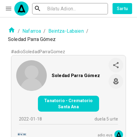
Sartu
/
Nafarroa
/
Beintza-Labaien
/
Soledad Parra Gómez
#
adioSoledadParraGomez
Soledad Parra Gómez
Tanatorio - Crematorio
Santa Ana
2022-01-18
duela 5 urte
adio.eus