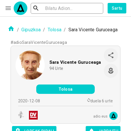
Sartu
/
Gipuzkoa
/
Tolosa
/
Sara Vicente Guruceaga
#
adioSaraVicenteGuruceaga
Sara Vicente Guruceaga
94
Urte
Tolosa
2020-12-08
duela 6 urte
adio.eus