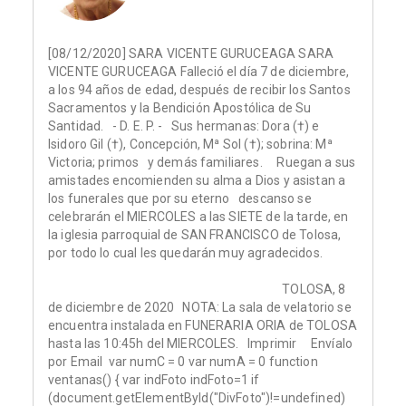
[08/12/2020] SARA VICENTE GURUCEAGA SARA
VICENTE GURUCEAGA Falleció el día 7 de diciembre,
a los 94 años de edad, después de recibir los Santos
Sacramentos y la Bendición Apostólica de Su
Santidad. - D. E. P. - Sus hermanas: Dora (†) e
Isidoro Gil (†), Concepción, Mª Sol (†); sobrina: Mª
Victoria; primos y demás familiares. Ruegan a sus
amistades encomienden su alma a Dios y asistan a
los funerales que por su eterno descanso se
celebrarán el MIERCOLES a las SIETE de la tarde, en
la iglesia parroquial de SAN FRANCISCO de Tolosa,
por todo lo cual les quedarán muy agradecidos.
TOLOSA, 8
de diciembre de 2020 NOTA: La sala de velatorio se
encuentra instalada en FUNERARIA ORIA de TOLOSA
hasta las 10:45h del MIERCOLES. Imprimir Envíalo
por Email var numC = 0 var numA = 0 function
ventanas() { var indFoto indFoto=1 if
(document.getElementById("DivFoto")!=undefined)