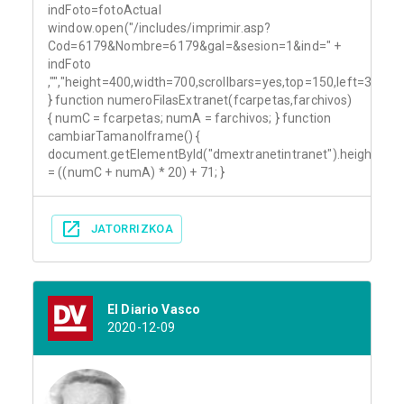
indFoto=fotoActual
window.open("/includes/imprimir.asp?
Cod=6179&Nombre=6179&gal=&sesion=1&ind=" +
indFoto
,"","height=400,width=700,scrollbars=yes,top=150,left=300");
} function numeroFilasExtranet(fcarpetas,farchivos)
{ numC = fcarpetas; numA = farchivos; } function
cambiarTamanoIframe() {
document.getElementById("dmextranetintranet").height
= ((numC + numA) * 20) + 71; }
JATORRIZKOA
El Diario Vasco
2020-12-09