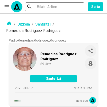
Sartu
/
Bizkaia
/
Santurtzi
/
Remedios Rodriguez Rodriguez
#
adioRemediosRodriguezRodriguez
Remedios Rodriguez
Rodriguez
89
Urte
Santurtzi
2023-08-17
duela 3 urte
adio.eus