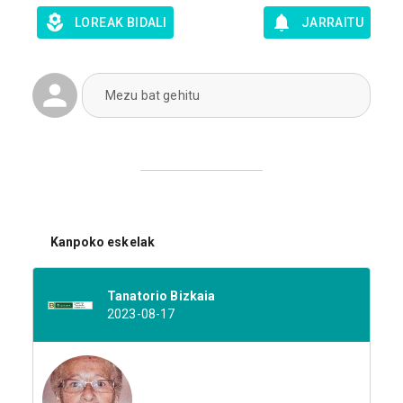
LOREAK BIDALI
JARRAITU
Mezu bat gehitu
Kanpoko eskelak
Tanatorio Bizkaia
2023-08-17