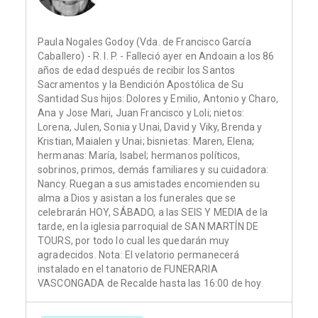
Paula Nogales Godoy (Vda. de Francisco García
Caballero) - R. I. P. - Falleció ayer en Andoain a los 86
años de edad después de recibir los Santos
Sacramentos y la Bendición Apostólica de Su
Santidad Sus hijos: Dolores y Emilio, Antonio y Charo,
Ana y Jose Mari, Juan Francisco y Loli; nietos:
Lorena, Julen, Sonia y Unai, David y Viky, Brenda y
Kristian, Maialen y Unai; bisnietas: Maren, Elena;
hermanas: María, Isabel; hermanos políticos,
sobrinos, primos, demás familiares y su cuidadora:
Nancy. Ruegan a sus amistades encomienden su
alma a Dios y asistan a los funerales que se
celebrarán HOY, SÁBADO, a las SEIS Y MEDIA de la
tarde, en la iglesia parroquial de SAN MARTÍN DE
TOURS, por todo lo cual les quedarán muy
agradecidos. Nota: El velatorio permanecerá
instalado en el tanatorio de FUNERARIA
VASCONGADA de Recalde hasta las 16:00 de hoy.