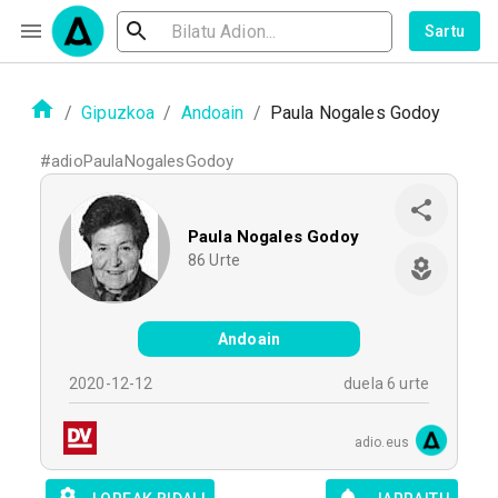
Sartu
/
Gipuzkoa
/
Andoain
/
Paula Nogales Godoy
#
adioPaulaNogalesGodoy
Paula Nogales Godoy
86
Urte
Andoain
2020-12-12
duela 6 urte
adio.eus