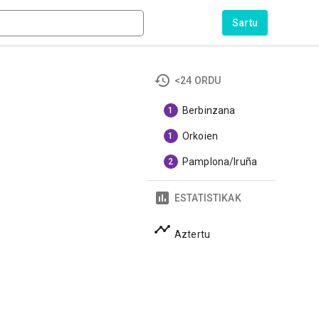
Sartu
<24 ORDU
Berbinzana
1
Orkoien
1
Pamplona/Iruña
2
ESTATISTIKAK
Aztertu