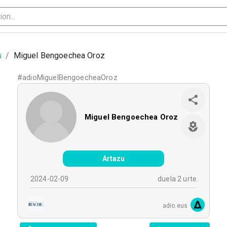
u
/
Miguel Bengoechea Oroz
#
adioMiguelBengoecheaOroz
Miguel Bengoechea Oroz
Artazu
2024-02-09
duela 2 urte
adio.eus