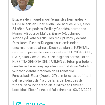
Esquela de: miguel angel fernandez hernandez -
R.I.P.-Falleció en Eibar, el día 3 de abril de 2023, a los
54 años. Sus padres: Emilio y Cándida; hermanos:
Marisol y Eduardo Muñoz, Emilio (+); sobrinos:
Ainhoa y Álvaro Martin, Jon; tíos, primos y demás
familiares. Funeral Ruegan a sus amistades
encomienden su alma a Dios y asistan al FUNERAL,
de cuerpo presente, que se celebrará EL MIÉRCOLES,
DÍA 5, a las 7 de la TARDE en la iglesia parroquial de
NUESTRA SEÑORA DEL CARMEN de Eibar, por todo lo
cual les estarán muy agradecidos. Velatorio Nota: El
velatorio estará instalado en el Tanatorio
Funeuskadi-Eibar (Otaola, 27) el miércoles, de 11 a 1
del mediodía y de 4 a 6 de la tarde. Después del
funeral será incinerado en la intimidad familiar.
Localidad: Eibar Fecha del fallecimiento: 03/04/2023
JATORRIZKOA