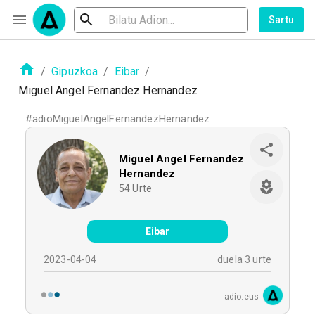
Sartu
/
Gipuzkoa
/
Eibar
/
Miguel Angel Fernandez Hernandez
#
adioMiguelAngelFernandezHernandez
Miguel Angel Fernandez
Hernandez
54
Urte
Eibar
2023-04-04
duela 3 urte
adio.eus