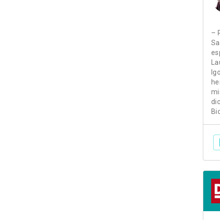
– 
Sa
es
La
Ig
he
mi
di
Bi