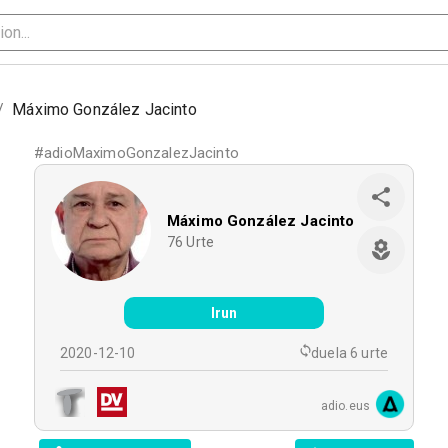
/
Máximo González Jacinto
#
adioMaximoGonzalezJacinto
Máximo González Jacinto
76
Urte
Irun
2020-12-10
duela 6 urte
adio.eus