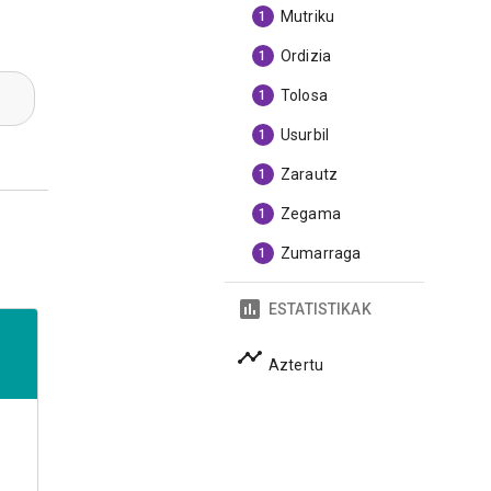
Mutriku
1
Ordizia
1
Tolosa
1
Usurbil
1
Zarautz
1
Zegama
1
Zumarraga
1
ESTATISTIKAK
Aztertu