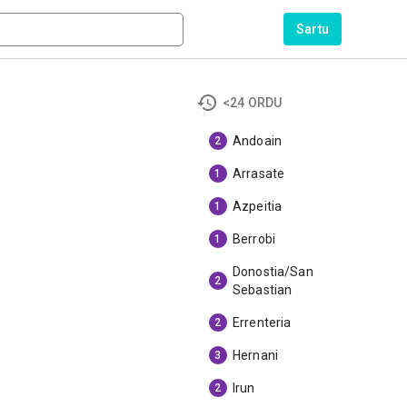
Sartu
<24 ORDU
Andoain
2
Arrasate
1
Azpeitia
1
Berrobi
1
Donostia/San
2
Sebastian
Errenteria
2
Hernani
3
Irun
2