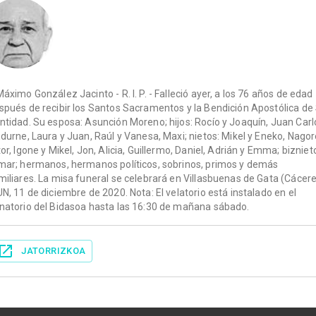
Máximo González Jacinto - R. I. P. - Falleció ayer, a los 76 años de edad
spués de recibir los Santos Sacramentos y la Bendición Apostólica de
ntidad. Su esposa: Asunción Moreno; hijos: Rocío y Joaquín, Juan Carl
Edurne, Laura y Juan, Raúl y Vanesa, Maxi; nietos: Mikel y Eneko, Nagor
tor, Igone y Mikel, Jon, Alicia, Guillermo, Daniel, Adrián y Emma; bizniet
mar; hermanos, hermanos políticos, sobrinos, primos y demás
miliares. La misa funeral se celebrará en Villasbuenas de Gata (Cácere
UN, 11 de diciembre de 2020. Nota: El velatorio está instalado en el
natorio del Bidasoa hasta las 16:30 de mañana sábado.
JATORRIZKOA