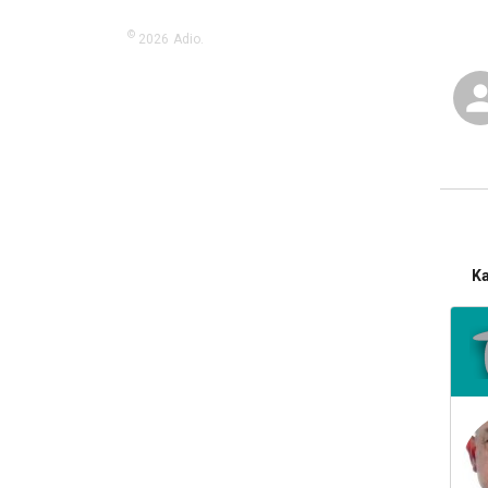
©
2026
Adio.
K