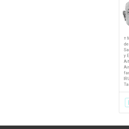
† 
de
Sa
y 
Ai
Ai
fa
IR
Ta