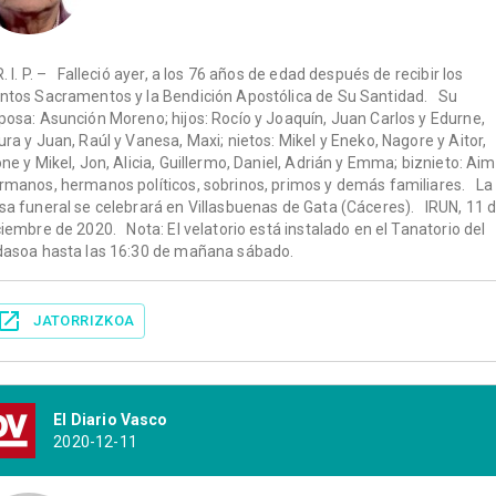
R. I. P. – Falleció ayer, a los 76 años de edad después de recibir los
ntos Sacramentos y la Bendición Apostólica de Su Santidad. Su
posa: Asunción Moreno; hijos: Rocío y Joaquín, Juan Carlos y Edurne,
ura y Juan, Raúl y Vanesa, Maxi; nietos: Mikel y Eneko, Nagore y Aitor,
one y Mikel, Jon, Alicia, Guillermo, Daniel, Adrián y Emma; biznieto: Aim
rmanos, hermanos políticos, sobrinos, primos y demás familiares. La
sa funeral se celebrará en Villasbuenas de Gata (Cáceres). IRUN, 11 
ciembre de 2020. Nota: El velatorio está instalado en el Tanatorio del
dasoa hasta las 16:30 de mañana sábado.
JATORRIZKOA
El Diario Vasco
2020-12-11