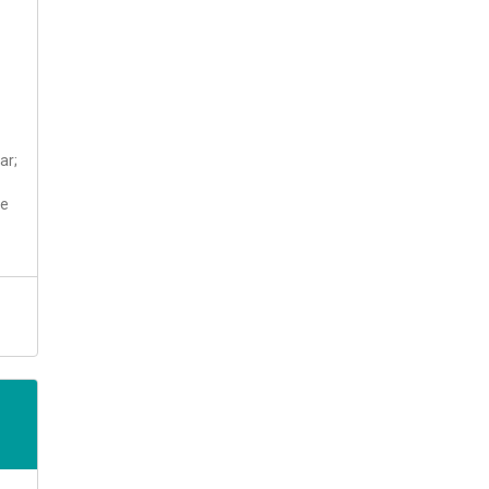
ar;
de