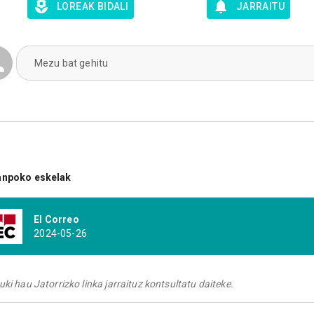
LOREAK BIDALI
JARRAITU
Mezu bat gehitu
anpoko eskelak
El Correo
2024-05-26
uki hau Jatorrizko linka jarraituz kontsultatu daiteke.