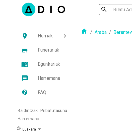
/
Araba
/
Berantevi
Herriak
Funerariak
Egunkariak
Harremana
FAQ
Baldintzak
Pribatutasuna
Harremana
Euskara