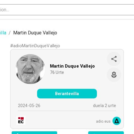
lla
/
Martin Duque Vallejo
#
adioMartinDuqueVallejo
Martin Duque Vallejo
76
Urte
Berantevilla
2024-05-26
duela 2 urte
adio.eus