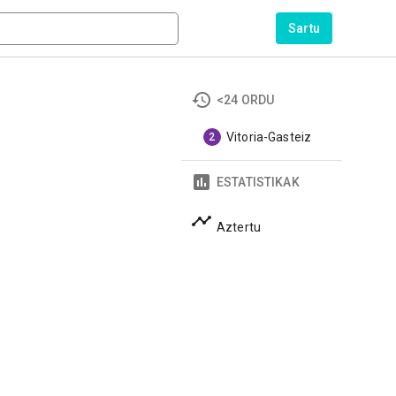
Sartu
<24 ORDU
Vitoria-Gasteiz
2
ESTATISTIKAK
Aztertu