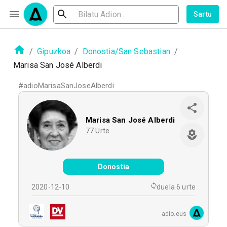
Sartu
/
Gipuzkoa
/
Donostia/San Sebastian
/
Marisa San José Alberdi
#
adioMarisaSanJoseAlberdi
Marisa San José Alberdi
77
Urte
Donostia
2020-12-10
duela 6 urte
adio.eus