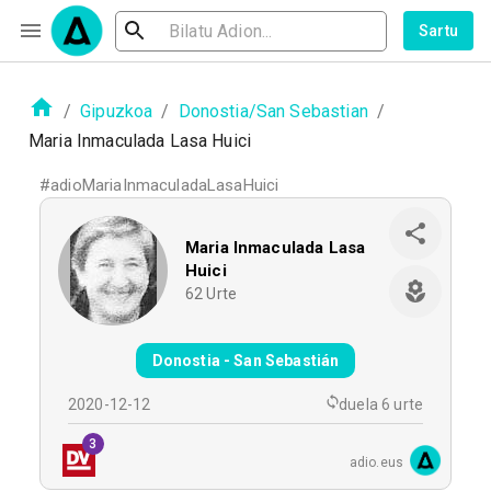
Sartu
/
Gipuzkoa
/
Donostia/San Sebastian
/
Maria Inmaculada Lasa Huici
#
adioMariaInmaculadaLasaHuici
Maria Inmaculada Lasa
Huici
62
Urte
Donostia - San Sebastián
2020-12-12
duela 6 urte
3
adio.eus