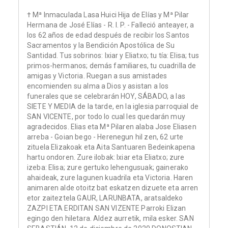
† Mª Inmaculada Lasa Huici Hija de Elías y Mª Pilar
Hermana de José Elías - R. I. P. - Falleció anteayer, a
los 62 años de edad después de recibir los Santos
Sacramentos y la Bendición Apostólica de Su
Santidad. Tus sobrinos: Ixiar y Eliatxo; tu tía: Elisa; tus
primos-hermanos; demás familiares, tu cuadrilla de
amigas y Victoria. Ruegan a sus amistades
encomienden su alma a Dios y asistan a los
funerales que se celebrarán HOY, SÁBADO, a las
SIETE Y MEDIA de la tarde, en la iglesia parroquial de
SAN VICENTE, por todo lo cual les quedarán muy
agradecidos. Elias eta Mª Pilaren alaba Jose Eliasen
arreba - Goian bego - Herenegun hil zen, 62 urte
zituela Elizakoak eta Aita Santuaren Bedeinkapena
hartu ondoren. Zure ilobak: Ixiar eta Eliatxo; zure
izeba: Elisa; zure gertuko lehengusuak; gainerako
ahaideak, zure lagunen kuadrila eta Victoria. Haren
animaren alde otoitz bat eskatzen dizuete eta arren
etor zaiteztela GAUR, LARUNBATA, aratsaldeko
ZAZPI ETA ERDITAN SAN VIZENTE Parroki Elizan
egingo den hiletara. Aldez aurretik, mila esker. SAN