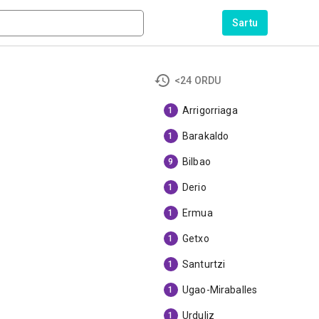
Sartu
<24 ORDU
Arrigorriaga
1
Barakaldo
1
Bilbao
9
Derio
1
Ermua
1
Getxo
1
Santurtzi
1
Ugao-Miraballes
1
Urduliz
1