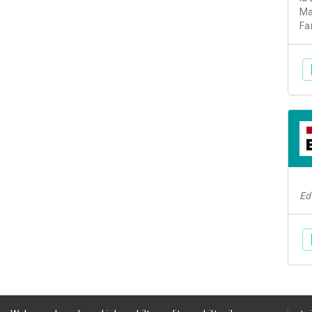
Ma
Fa
Ed