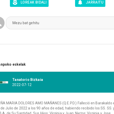
LOREAK BIDALI
JARRAITU
Mezu bat gehitu
anpoko eskelak
Tanatorio Bizkaia
2022-07-12
ÑA MARIA DOLORES AMO MAÑANES (Q.E.P.D.) Falleció en Barakaldo 
 de Julio de 2022 a los 90 años de edad, habiendo recibido los SS. SS. 
 B.A. de Su Santidad. Sus Hijos: Virginia y Juan; Nietos: Virginia y Jose