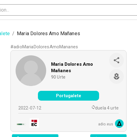
alete
/
Maria Dolores Amo Mañanes
#
adioMariaDoloresAmoMananes
Maria Dolores Amo
Mañanes
90
Urte
Portugalete
2022-07-12
duela 4 urte
adio.eus