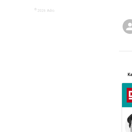
©
2026
Adio.
K