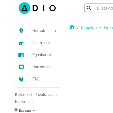
/
Gipuzkoa
/
Erren
Herriak
Funerariak
Egunkariak
Harremana
FAQ
Baldintzak
Pribatutasuna
Harremana
Euskara