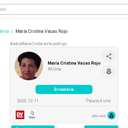
teria
/
María Cristina Vacas Rojo
#
adioMariaCristinaVacasRojo
María Cristina Vacas Rojo
95
Urte
Errenteria
2020-12-11
duela 6 urte
adio.eus