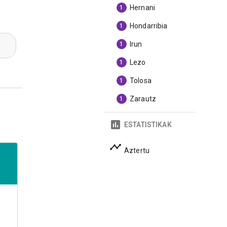
Hernani
1
Hondarribia
1
Irun
1
Lezo
1
Tolosa
1
Zarautz
1
ESTATISTIKAK
Aztertu