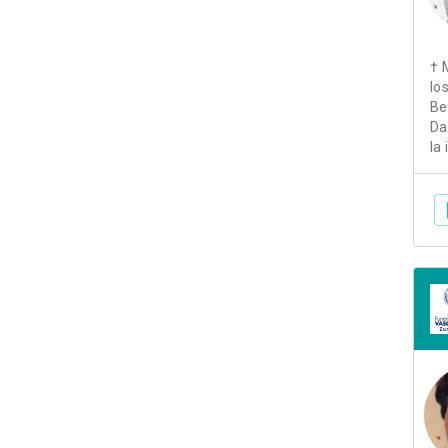
† 
lo
Be
Da
la