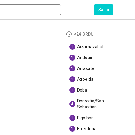
Sartu
<24 ORDU
Aizarnazabal
1
Andoain
1
Arrasate
1
Azpeitia
1
Deba
1
Donostia/San
4
Sebastian
Elgoibar
1
Errenteria
1