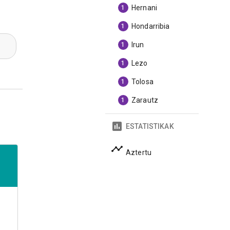
Hernani
1
Hondarribia
1
Irun
1
Lezo
1
Tolosa
1
Zarautz
1
ESTATISTIKAK
Aztertu