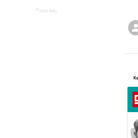
©
2026
Adio.
K