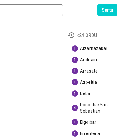
Sartu
<24 ORDU
Aizarnazabal
1
Andoain
1
Arrasate
1
Azpeitia
1
Deba
1
Donostia/San
4
Sebastian
Elgoibar
1
Errenteria
1