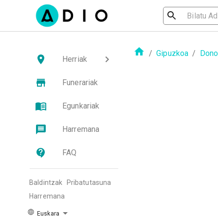
/
Gipuzkoa
/
Dono
Herriak
Funerariak
Egunkariak
Harremana
FAQ
Baldintzak
Pribatutasuna
Harremana
Euskara