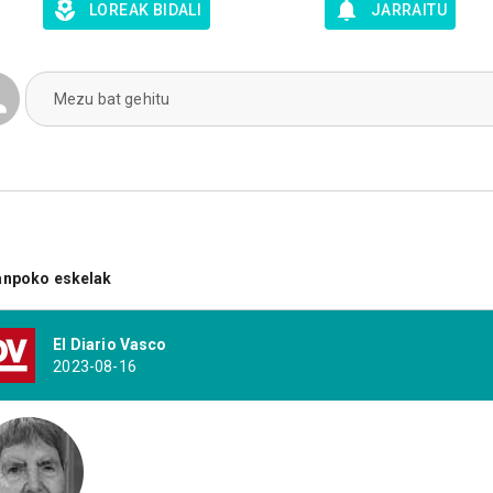
LOREAK BIDALI
JARRAITU
Mezu bat gehitu
anpoko eskelak
El Diario Vasco
2023-08-16