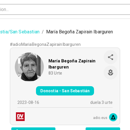
stia/San Sebastian
/
María Begoña Zapirain Ibarguren
#
adioMariaBegonaZapirainIbarguren
María Begoña Zapirain
Ibarguren
83
Urte
Donostia - San Sebastián
2023-08-16
duela 3 urte
adio.eus