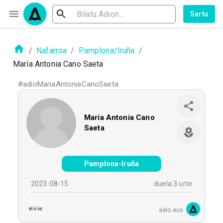
Sartu
/
Nafarroa
/
Pamplona/Iruña
/
María Antonia Cano Saeta
#
adioMariaAntoniaCanoSaeta
María Antonia Cano
Saeta
Pamplona-Iruña
2023-08-15
duela 3 urte
adio.eus