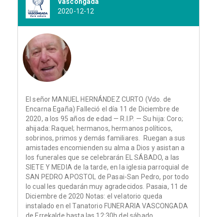
Vascongada
2020-12-12
El señor MANUEL HERNÁNDEZ CURTO (Vdo. de
Encarna Egaña) Falleció el día 11 de Diciembre de
2020, a los 95 años de edad — R.I.P. — Su hija: Coro;
ahijada: Raquel; hermanos, hermanos políticos,
sobrinos, primos y demás familiares. Ruegan a sus
amistades encomienden su alma a Dios y asistan a
los funerales que se celebrarán EL SÁBADO, a las
SIETE Y MEDIA de la tarde, en la iglesia parroquial de
SAN PEDRO APOSTOL de Pasai-San Pedro, por todo
lo cual les quedarán muy agradecidos. Pasaia, 11 de
Diciembre de 2020 Notas: el velatorio queda
instalado en el Tanatorio FUNERARIA VASCONGADA
de Errekalde hasta las 12:30h del sábado.