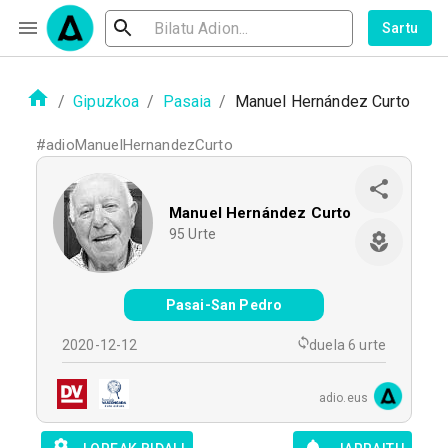
Sartu
/
Gipuzkoa
/
Pasaia
/
Manuel Hernández Curto
#
adioManuelHernandezCurto
Manuel Hernández Curto
95
Urte
Pasai-San Pedro
2020-12-12
duela 6 urte
adio.eus