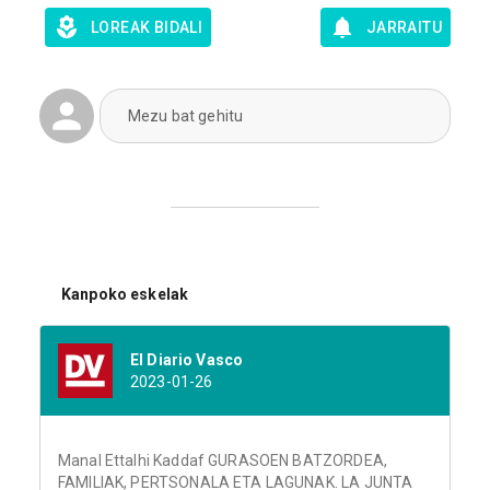
LOREAK BIDALI
JARRAITU
Mezu bat gehitu
Kanpoko eskelak
El Diario Vasco
2023-01-26
Manal Ettalhi Kaddaf GURASOEN BATZORDEA,
FAMILIAK, PERTSONALA ETA LAGUNAK. LA JUNTA