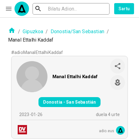
Sartu
/
Gipuzkoa
/
Donostia/San Sebastian
/
Manal Ettalhi Kaddaf
#
adioManalEttalhiKaddaf
Manal Ettalhi Kaddaf
Donostia - San Sebastián
2023-01-26
duela 4 urte
adio.eus