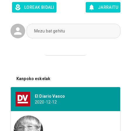
LOREAK BIDALI
JARRAITU
Mezu bat gehitu
Kanpoko eskelak
El Diario Vasco
2020-12-12