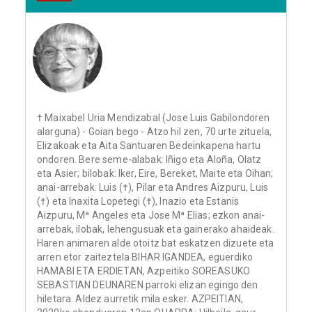
† Maixabel Uria Mendizabal (Jose Luis Gabilondoren
alarguna) - Goian bego - Atzo hil zen, 70 urte zituela,
Elizakoak eta Aita Santuaren Bedeinkapena hartu
ondoren. Bere seme-alabak: Iñigo eta Aloña, Olatz
eta Asier; bilobak: Iker, Eire, Bereket, Maite eta Oihan;
anai-arrebak: Luis (†), Pilar eta Andres Aizpuru, Luis
(†) eta Inaxita Lopetegi (†), Inazio eta Estanis
Aizpuru, Mª Angeles eta Jose Mª Elias; ezkon anai-
arrebak, ilobak, lehengusuak eta gainerako ahaideak.
Haren animaren alde otoitz bat eskatzen dizuete eta
arren etor zaiteztela BIHAR IGANDEA, eguerdiko
HAMABI ETA ERDIETAN, Azpeitiko SOREASUKO
SEBASTIAN DEUNAREN parroki elizan egingo den
hiletara. Aldez aurretik mila esker. AZPEITIAN,