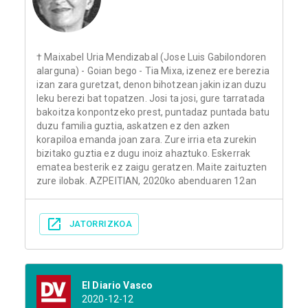
† Maixabel Uria Mendizabal (Jose Luis Gabilondoren
alarguna) - Goian bego - Tia Mixa, izenez ere berezia
izan zara guretzat, denon bihotzean jakin izan duzu
leku berezi bat topatzen. Josi ta josi, gure tarratada
bakoitza konpontzeko prest, puntadaz puntada batu
duzu familia guztia, askatzen ez den azken
korapiloa emanda joan zara. Zure irria eta zurekin
bizitako guztia ez dugu inoiz ahaztuko. Eskerrak
ematea besterik ez zaigu geratzen. Maite zaituzten
zure ilobak. AZPEITIAN, 2020ko abenduaren 12an
JATORRIZKOA
El Diario Vasco
2020-12-12