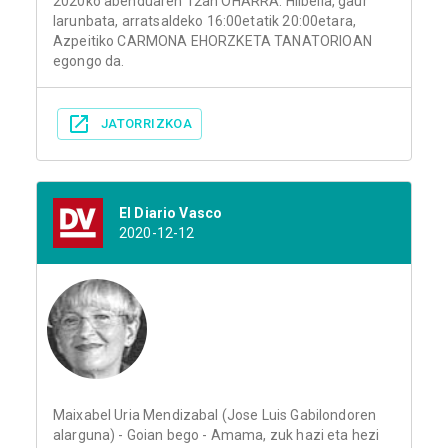
2020ko abenduaren 12an OHARRA: Hilbeila, gaur
larunbata, arratsaldeko 16:00etatik 20:00etara,
Azpeitiko CARMONA EHORZKETA TANATORIOAN
egongo da.
JATORRIZKOA
El Diario Vasco
2020-12-12
Maixabel Uria Mendizabal (Jose Luis Gabilondoren
alarguna) - Goian bego - Amama, zuk hazi eta hezi