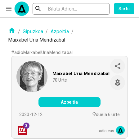
Sartu
/
Gipuzkoa
/
Azpeitia
/
Maixabel Uria Mendizabal
#
adioMaixabelUriaMendizabal
Maixabel Uria Mendizabal
70
Urte
Azpeitia
2020-12-12
duela 6 urte
3
adio.eus