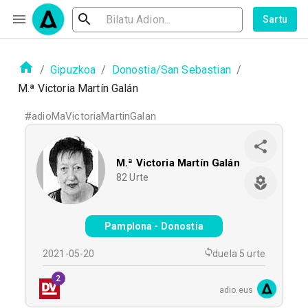
Sartu
/
Gipuzkoa
/
Donostia/San Sebastian
/
M.ª Victoria Martín Galán
#
adioMaVictoriaMartinGalan
M.ª Victoria Martín Galán
82
Urte
Pamplona - Donostia
2021-05-20
duela 5 urte
2
adio.eus