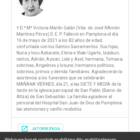
† D.ª Mª Victoria Martín Galán (Vda. de José RAmón
Martínez Pérez) D. E. P. Falleció en Pamplona el día
16 de mayo de 2021 a los 82 años de edad,
confortada con los Santos Sacramentos. Sus hijas,
Nuria y Iosu Azkarate, Elena e Iñaki Ugarte, Izaskun;
nietos, Adrián, Azeari, Lide y Axel; hermana, Tomasa;
sobrinas, Angelines y Iosune; hermanos políticos,
sobrinos, primos y demás familiares. Agradecerán la
asistencia a los funerales que se celebrarán
MAÑANA VIERNES, día 21, a las SIETE Y MEDIA de la
tarde en la iglesia parroquial de San Pablo (Barrio de
Altza) de San Sebastián. La familia agradece al
personal del Hospital San Juan de Dios de Pamplona
las atenciones y cariño recibidos.
JATORRIZKOA
Webgune honek cookiak erabiltzen ditu erabiltzailearen