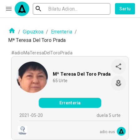
Sartu
/
Gipuzkoa
/
Errenteria
/
Mª Teresa Del Toro Prada
#
adioMaTeresaDelToroPrada
Mª Teresa Del Toro Prada
65
Urte
Errenteria
2021-05-20
duela 5 urte
adio.eus