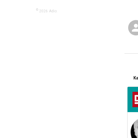
©
2026
Adio.
K