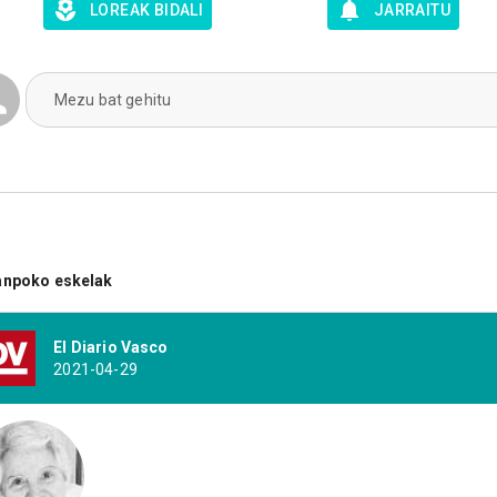
LOREAK BIDALI
JARRAITU
Mezu bat gehitu
anpoko eskelak
El Diario Vasco
2021-04-29