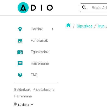
/
Gipuzkoa
/
Irun
Herriak
Funerariak
Egunkariak
Harremana
FAQ
Baldintzak
Pribatutasuna
Harremana
Euskara