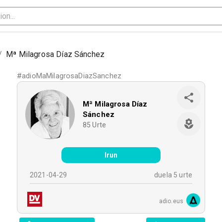
/
Mª Milagrosa Díaz Sánchez
#
adioMaMilagrosaDiazSanchez
Mª Milagrosa Díaz
Sánchez
85
Urte
Irun
2021-04-29
duela 5 urte
adio.eus