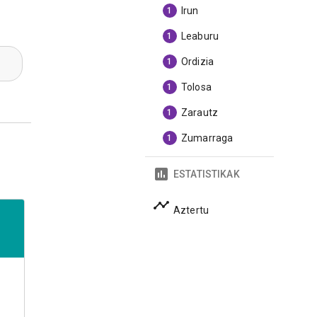
Irun
1
Leaburu
1
Ordizia
1
Tolosa
1
Zarautz
1
Zumarraga
1
ESTATISTIKAK
Aztertu