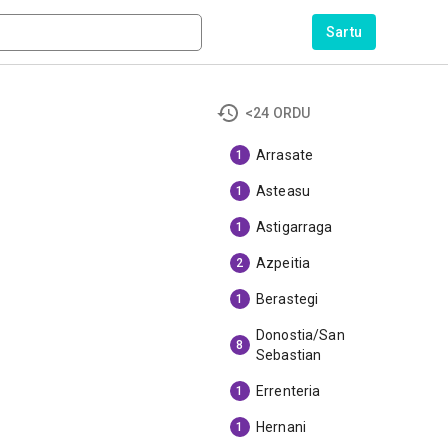
Sartu
<24 ORDU
Arrasate
1
Asteasu
1
Astigarraga
1
Azpeitia
2
Berastegi
1
Donostia/San
8
Sebastian
Errenteria
1
Hernani
1