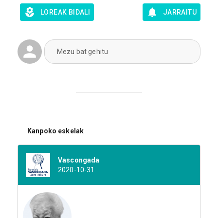
LOREAK BIDALI
JARRAITU
Mezu bat gehitu
Kanpoko eskelak
Vascongada
2020-10-31