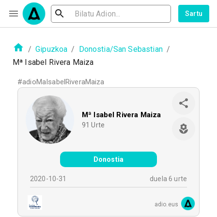
Sartu
/
Gipuzkoa
/
Donostia/San Sebastian
/
Mª Isabel Rivera Maiza
#
adioMaIsabelRiveraMaiza
Mª Isabel Rivera Maiza
91
Urte
Donostia
2020-10-31
duela 6 urte
adio.eus