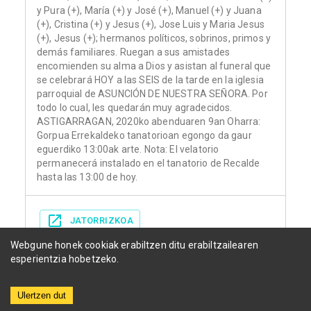
y Pura (+), María (+) y José (+), Manuel (+) y Juana
(+), Cristina (+) y Jesus (+), Jose Luis y Maria Jesus
(+), Jesus (+); hermanos políticos, sobrinos, primos y
demás familiares. Ruegan a sus amistades
encomienden su alma a Dios y asistan al funeral que
se celebrará HOY a las SEIS de la tarde en la iglesia
parroquial de ASUNCIÓN DE NUESTRA SEÑORA. Por
todo lo cual, les quedarán muy agradecidos.
ASTIGARRAGAN, 2020ko abenduaren 9an Oharra:
Gorpua Errekaldeko tanatorioan egongo da gaur
eguerdiko 13:00ak arte. Nota: El velatorio
permanecerá instalado en el tanatorio de Recalde
hasta las 13:00 de hoy.
JATORRIZKOA
Webgune honek cookiak erabiltzen ditu erabiltzailearen
esperientzia hobetzeko.
Ulertzen dut
Herriak
Funerariak
Egunkariak