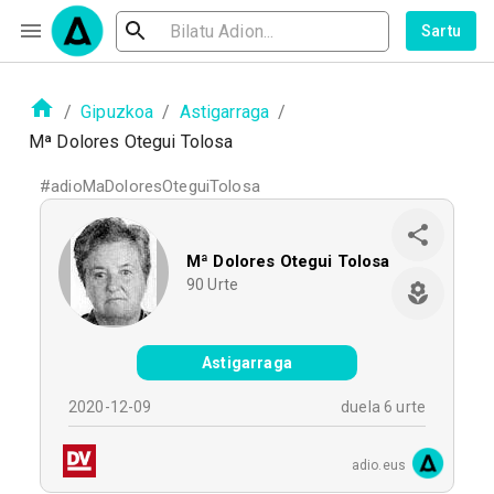
Sartu
/
Gipuzkoa
/
Astigarraga
/
Mª Dolores Otegui Tolosa
#
adioMaDoloresOteguiTolosa
Mª Dolores Otegui Tolosa
90
Urte
Astigarraga
2020-12-09
duela 6 urte
adio.eus