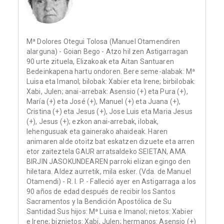
Mª Dolores Otegui Tolosa (Manuel Otamendiren
alarguna) - Goian Bego - Atzo hil zen Astigarragan
90 urte zituela, Elizakoak eta Aitan Santuaren
Bedeinkapena hartu ondoren. Bere seme-alabak: Mª
Luisa eta Imanol; bilobak: Xabier eta Irene; birbilobak:
Xabi, Julen; anai-arrebak: Asensio (+) eta Pura (+),
María (+) eta José (+), Manuel (+) eta Juana (+),
Cristina (+) eta Jesus (+), Jose Luis eta Maria Jesus
(+), Jesus (+); ezkon anai-arrebak, ilobak,
lehengusuak eta gainerako ahaideak. Haren
animaren alde otoitz bat eskatzen dizuete eta arren
etor zaiteztela GAUR arratsaldeko SEIETAN, AMA
BIRJIN JASOKUNDEAREN parroki elizan egingo den
hiletara. Aldez aurretik, mila esker. (Vda. de Manuel
Otamendi) - R. I. P. - Falleció ayer en Astigarraga a los
90 años de edad después de recibir los Santos
Sacramentos y la Bendición Apostólica de Su
Santidad Sus hijos: Mª Luisa e Imanol; nietos: Xabier
e Irene; biznietos: Xabi, Julen; hermanos: Asensio (+)