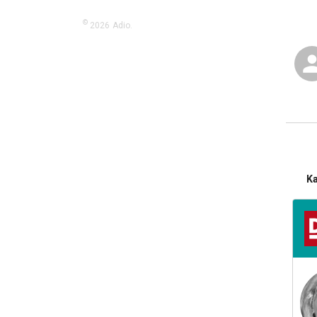
©
2026
Adio.
K