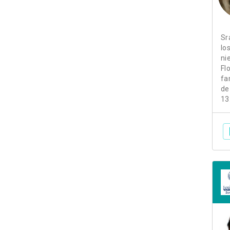
Sr
lo
ni
Fl
fa
de
13