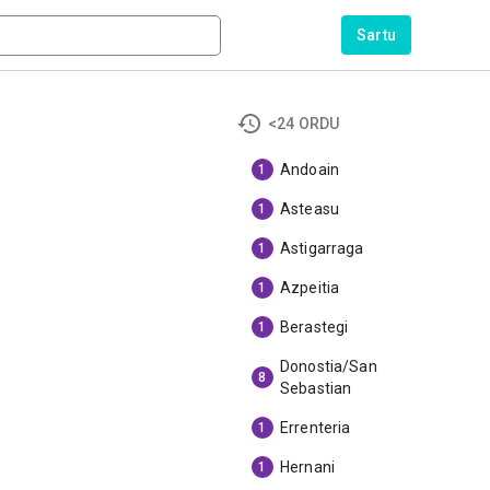
Sartu
<24 ORDU
Andoain
1
Asteasu
1
Astigarraga
1
Azpeitia
1
Berastegi
1
Donostia/San
8
Sebastian
Errenteria
1
Hernani
1