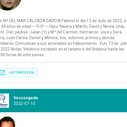
a. Mª DEL MAR CALZADA GARCIA Falleció el día 12 de Julio de 2022, a
s 54 años de edad — R.I.P. — Hijos: Naiara y Martín, David y Nerea, Unai,
eto: Oier, padres: Julian (†) y Mª del Carmen, hermanos: Jose y Sara,
ora, Juan Carlos, Daniel y Monica, tios, sobrinos, primos y demás
miliares. Comunican a sus amistades su fallecimiento. Irun, 13 de Juli
 2022 Notas: Velatorio instalado en el tanatorio del Bidasoa hasta las
:00 horas de este jueves.
JATORRIZKOA
Vascongada
2022-07-13