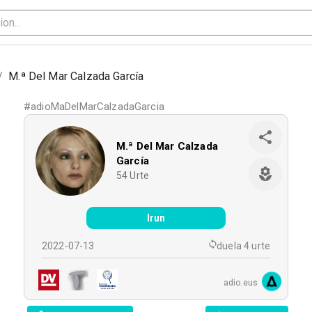
/
M.ª Del Mar Calzada García
#
adioMaDelMarCalzadaGarcia
M.ª Del Mar Calzada
García
54
Urte
Irun
2022-07-13
duela 4 urte
adio.eus