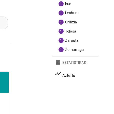
Irun
1
Leaburu
1
Ordizia
1
Tolosa
1
Zarautz
1
Zumarraga
1
ESTATISTIKAK
Aztertu