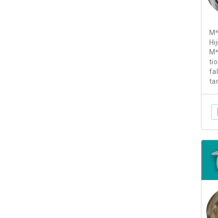
Mª
Hi
Mª
ti
fa
ta