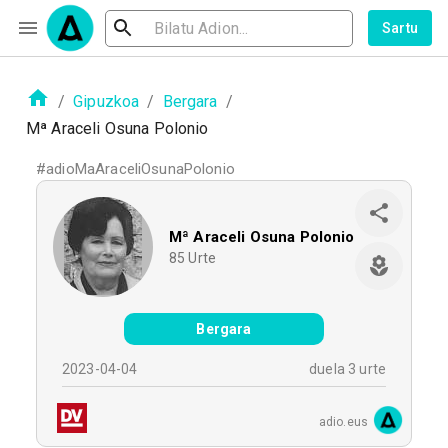
Sartu
/
Gipuzkoa
/
Bergara
/
Mª Araceli Osuna Polonio
#
adioMaAraceliOsunaPolonio
Mª Araceli Osuna Polonio
85
Urte
Bergara
2023-04-04
duela 3 urte
adio.eus