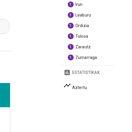
Irun
1
Leaburu
1
Ordizia
1
Tolosa
1
Zarautz
1
Zumarraga
1
ESTATISTIKAK
Aztertu