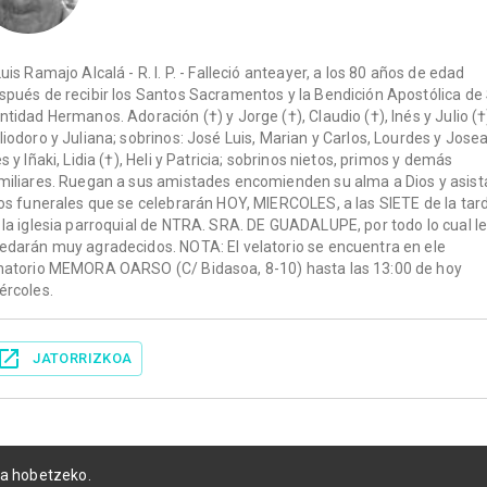
Luis Ramajo Alcalá - R. I. P. - Falleció anteayer, a los 80 años de edad
spués de recibir los Santos Sacramentos y la Bendición Apostólica de
ntidad Hermanos. Adoración (†) y Jorge (†), Claudio (†), Inés y Julio (†
liodoro y Juliana; sobrinos: José Luis, Marian y Carlos, Lourdes y Jose
és y Iñaki, Lidia (†), Heli y Patricia; sobrinos nietos, primos y demás
miliares. Ruegan a sus amistades encomienden su alma a Dios y asist
los funerales que se celebrarán HOY, MIERCOLES, a las SIETE de la tar
 la iglesia parroquial de NTRA. SRA. DE GUADALUPE, por todo lo cual l
edarán muy agradecidos. NOTA: El velatorio se encuentra en ele
natorio MEMORA OARSO (C/ Bidasoa, 8-10) hasta las 13:00 de hoy
ércoles.
JATORRIZKOA
ia hobetzeko.