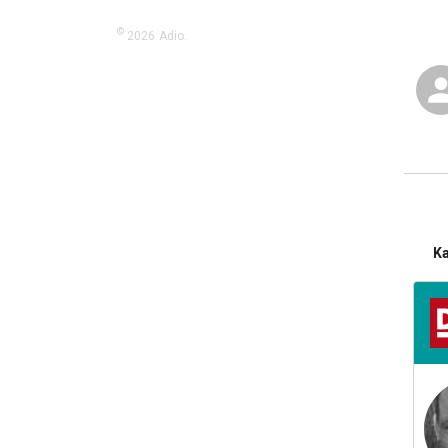
©
2026
Adio.
K