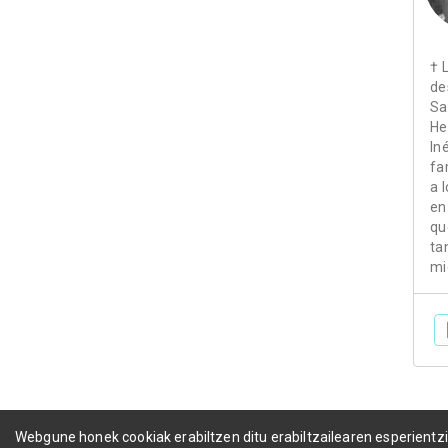
† 
de
Sa
He
In
fa
a 
en
qu
ta
mi
Webgune honek cookiak erabiltzen ditu erabiltzailearen esperientz