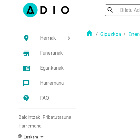
/
Gipuzkoa
/
Erren
Herriak
Funerariak
Egunkariak
Harremana
FAQ
Baldintzak
Pribatutasuna
Harremana
Euskara