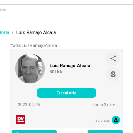
teria
/
Luis Ramajo Alcalá
#
adioLuisRamajoAlcala
Luis Ramajo Alcalá
80
Urte
Errenteria
2023-04-05
duela 3 urte
adio.eus