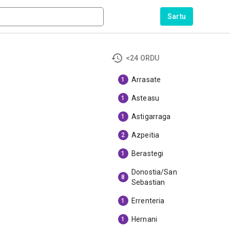
Sartu
<24 ORDU
Arrasate
1
Asteasu
1
Astigarraga
1
Azpeitia
2
Berastegi
1
Donostia/San
8
Sebastian
Errenteria
1
Hernani
1