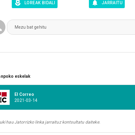
LOREAK BIDALI
JARRAITU
Mezu bat gehitu
anpoko eskelak
El Correo
2021-03-14
uki hau Jatorrizko linka jarraituz kontsultatu daiteke.