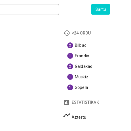
Sartu
<24 ORDU
Bilbao
2
Erandio
1
Galdakao
2
Muskiz
1
Sopela
1
ESTATISTIKAK
Aztertu