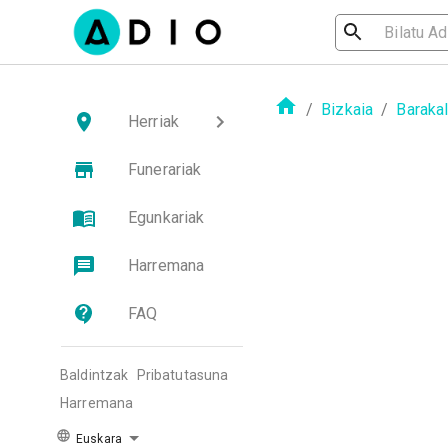
/
Bizkaia
/
Baraka
Herriak
Funerariak
Egunkariak
Harremana
FAQ
Baldintzak
Pribatutasuna
Harremana
Euskara