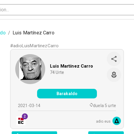
ldo
/
Luis Martínez Carro
#
adioLuisMartinezCarro
Luis Martínez Carro
74
Urte
Barakaldo
2021-03-14
duela 5 urte
2
adio.eus