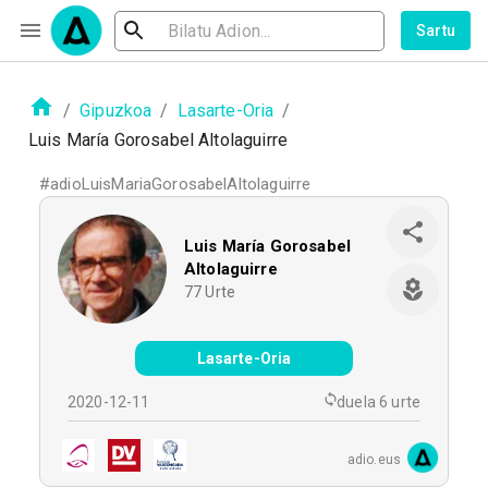
Sartu
/
Gipuzkoa
/
Lasarte-Oria
/
Luis María Gorosabel Altolaguirre
#
adioLuisMariaGorosabelAltolaguirre
Luis María Gorosabel
Altolaguirre
77
Urte
Lasarte-Oria
2020-12-11
duela 6 urte
adio.eus