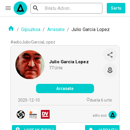
Sartu
/
Gipuzkoa
/
Arrasate
/
Julio Garcia Lopez
#
adioJulioGarciaLopez
Julio Garcia Lopez
77
Urte
Arrasate
2020-12-10
duela 6 urte
adio.eus