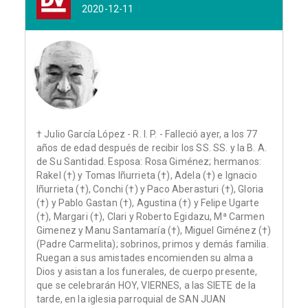
2020-12-11
† Julio García López - R. I. P. - Falleció ayer, a los 77
años de edad después de recibir los SS. SS. y la B. A.
de Su Santidad. Esposa: Rosa Giménez; hermanos:
Rakel (†) y Tomas Iñurrieta (†), Adela (†) e Ignacio
Iñurrieta (†), Conchi (†) y Paco Aberasturi (†), Gloria
(†) y Pablo Gastan (†), Agustina (†) y Felipe Ugarte
(†), Margari (†), Clari y Roberto Egidazu, Mª Carmen
Gimenez y Manu Santamaría (†), Miguel Giménez (†)
(Padre Carmelita); sobrinos, primos y demás familia.
Ruegan a sus amistades encomienden su alma a
Dios y asistan a los funerales, de cuerpo presente,
que se celebrarán HOY, VIERNES, a las SIETE de la
tarde, en la iglesia parroquial de SAN JUAN