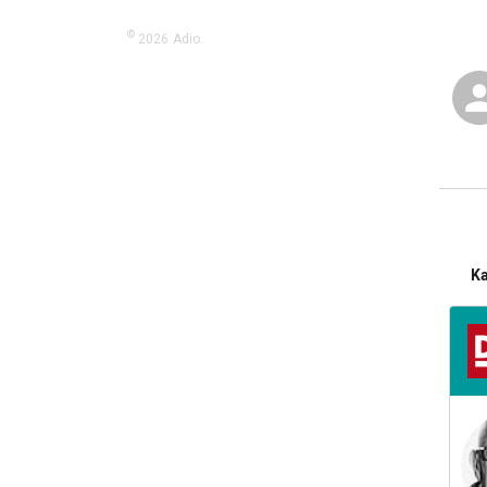
©
2026
Adio.
K