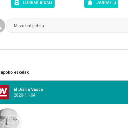
LOREAK BIDALI
JARRAITU
Mezu bat gehitu
anpoko eskelak
El Diario Vasco
2020-11-04