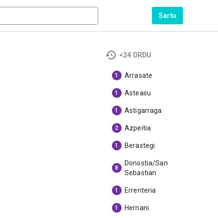
Sartu
<24 ORDU
Arrasate
1
Asteasu
1
Astigarraga
1
Azpeitia
2
Berastegi
1
Donostia/San
8
Sebastian
Errenteria
1
Hernani
1