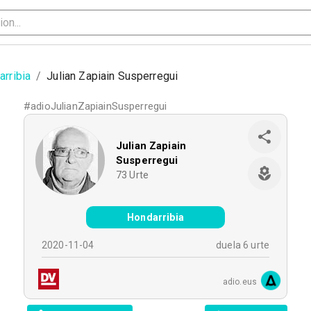
rribia
/
Julian Zapiain Susperregui
#
adioJulianZapiainSusperregui
Julian Zapiain
Susperregui
73
Urte
Hondarribia
2020-11-04
duela 6 urte
adio.eus