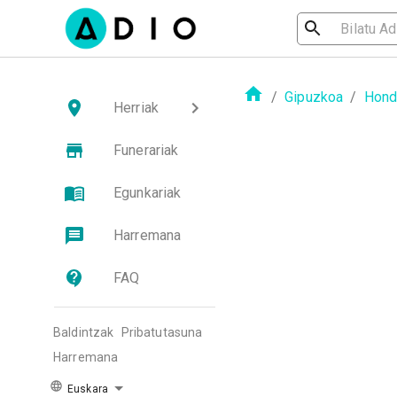
/
Gipuzkoa
/
Honda
Herriak
Funerariak
Egunkariak
Harremana
FAQ
Baldintzak
Pribatutasuna
Harremana
Euskara