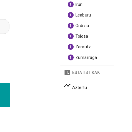
Irun
1
Leaburu
1
Ordizia
1
Tolosa
1
Zarautz
1
Zumarraga
1
ESTATISTIKAK
Aztertu