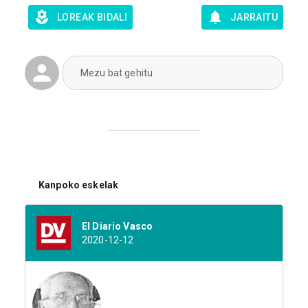
LOREAK BIDALI
JARRAITU
Mezu bat gehitu
Kanpoko eskelak
El Diario Vasco
2020-12-12