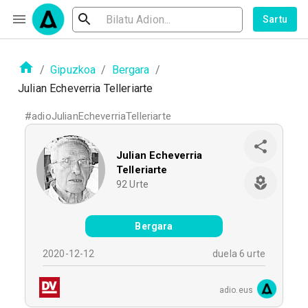
Sartu
/
Gipuzkoa
/
Bergara
/
Julian Echeverria Telleriarte
#
adioJulianEcheverriaTelleriarte
Julian Echeverria
Telleriarte
92
Urte
Bergara
2020-12-12
duela 6 urte
adio.eus