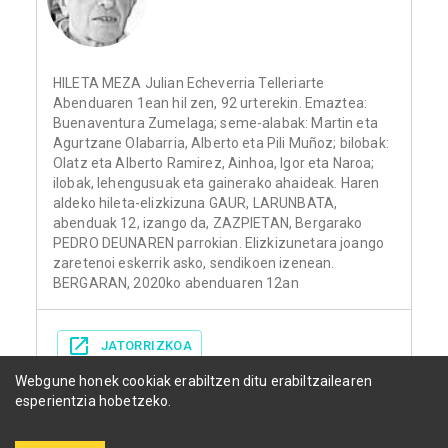
HILETA MEZA Julian Echeverria Telleriarte
Abenduaren 1ean hil zen, 92 urterekin. Emaztea:
Buenaventura Zumelaga; seme-alabak: Martin eta
Agurtzane Olabarria, Alberto eta Pili Muñoz; bilobak:
Olatz eta Alberto Ramirez, Ainhoa, Igor eta Naroa;
ilobak, lehengusuak eta gainerako ahaideak. Haren
aldeko hileta-elizkizuna GAUR, LARUNBATA,
abenduak 12, izango da, ZAZPIETAN, Bergarako
PEDRO DEUNAREN parrokian. Elizkizunetara joango
zaretenoi eskerrik asko, sendikoen izenean.
BERGARAN, 2020ko abenduaren 12an
JATORRIZKOA
Webgune honek cookiak erabiltzen ditu erabiltzailearen
esperientzia hobetzeko.