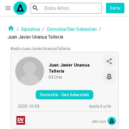
Sartu
/
Gipuzkoa
/
Donostia/San Sebastian
/
Juan Javier Unanua Tellería
#
adioJuanJavierUnanuaTelleria
Juan Javier Unanua
Tellería
63
Urte
Donostia - San Sebastián
2020-10-04
duela 6 urte
adio.eus