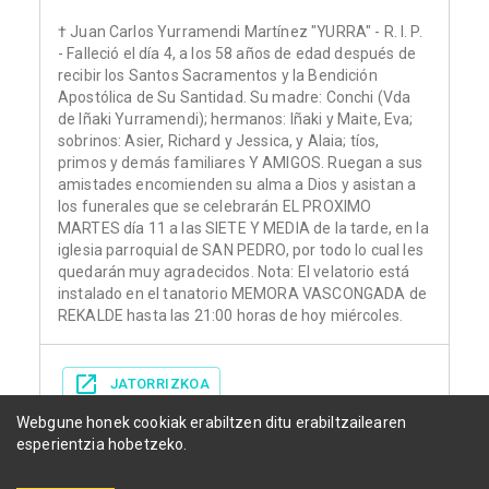
† Juan Carlos Yurramendi Martínez "YURRA" - R. I. P.
- Falleció el día 4, a los 58 años de edad después de
recibir los Santos Sacramentos y la Bendición
Apostólica de Su Santidad. Su madre: Conchi (Vda
de Iñaki Yurramendi); hermanos: Iñaki y Maite, Eva;
sobrinos: Asier, Richard y Jessica, y Alaia; tíos,
primos y demás familiares Y AMIGOS. Ruegan a sus
amistades encomienden su alma a Dios y asistan a
los funerales que se celebrarán EL PROXIMO
MARTES día 11 a las SIETE Y MEDIA de la tarde, en la
iglesia parroquial de SAN PEDRO, por todo lo cual les
quedarán muy agradecidos. Nota: El velatorio está
instalado en el tanatorio MEMORA VASCONGADA de
REKALDE hasta las 21:00 horas de hoy miércoles.
JATORRIZKOA
Webgune honek cookiak erabiltzen ditu erabiltzailearen
esperientzia hobetzeko.