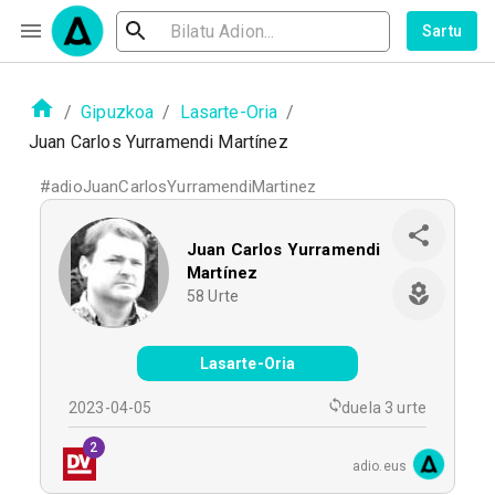
Sartu
/
Gipuzkoa
/
Lasarte-Oria
/
Juan Carlos Yurramendi Martínez
#
adioJuanCarlosYurramendiMartinez
Juan Carlos Yurramendi
Martínez
58
Urte
Lasarte-Oria
2023-04-05
duela 3 urte
2
adio.eus