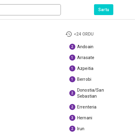
Sartu
<24 ORDU
Andoain
2
Arrasate
1
Azpeitia
1
Berrobi
1
Donostia/San
2
Sebastian
Errenteria
2
Hernani
3
Irun
2