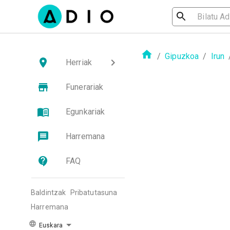
/
Gipuzkoa
/
Irun
Herriak
Funerariak
Egunkariak
Harremana
FAQ
Baldintzak
Pribatutasuna
Harremana
Euskara