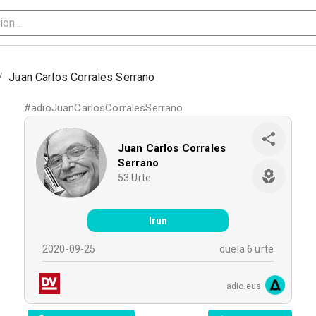
/
Juan Carlos Corrales Serrano
#
adioJuanCarlosCorralesSerrano
Juan Carlos Corrales
Serrano
53
Urte
Irun
2020-09-25
duela 6 urte
adio.eus