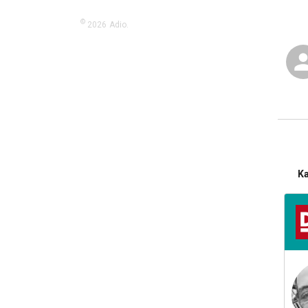
©
2026
Adio.
K