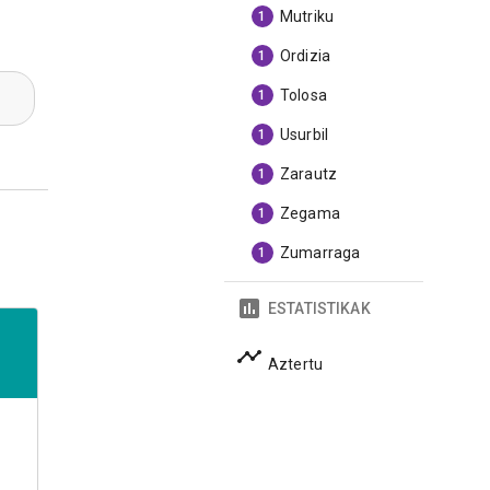
Mutriku
1
Ordizia
1
Tolosa
1
Usurbil
1
Zarautz
1
Zegama
1
Zumarraga
1
ESTATISTIKAK
Aztertu