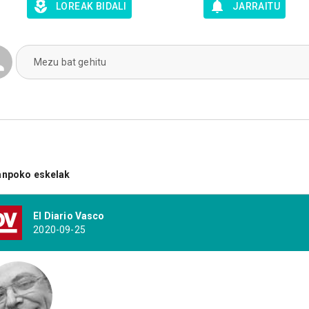
LOREAK BIDALI
JARRAITU
Mezu bat gehitu
anpoko eskelak
El Diario Vasco
2020-09-25