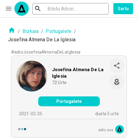
Sartu
/
Bizkaia
/
Portugalete
/
Josefina Almena De La Iglesia
#
adioJosefinaAlmenaDeLaIglesia
Josefina Almena De La
Iglesia
72
Urte
Portugalete
2021-02-25
duela 5 urte
adio.eus