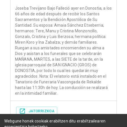
Joseba Trevijano Bajo Falleció ayer en Donostia, a los
66 años de edad después de recibir los Santos
Sacramentos y la Bendición Apostólica de Su
Santidad. Su esposa: Amaia Sánchez Etxeberria;
hermanos: Tere, Manu y Cristina Monzoncillo,
Gonzalo, Cristina y Luis Berzosa; hermana política:
Miren Koro y Ina Zabalza; y demás familiares.
Ruegan a sus amistades encomienden su alma a
Dios y asistan a los funerales que se celebrarán
MAÑANA, MARTES, a las SIETE de la tarde, en la
iglesia parroquial de SAN IGNACIO (GROS) de
DONOSTIA, por todo lo cual les quedarán muy
agradecidos. Nota: El velatorio está instalado en el
Tanatorio de Funeraria Vascongada de Rekalde
hasta las 11:30h de hoy. La conducción se realizará
en la intimidad familiar.
JATORRIZKOA
Webgune honek cookiak erabiltzen ditu erabiltzailearen
esperientzia hobetzeko.