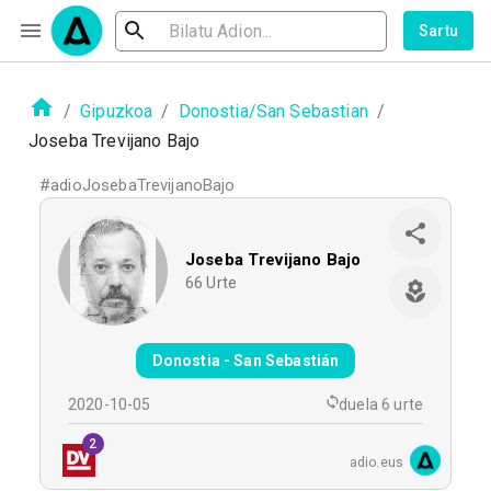
Sartu
/
Gipuzkoa
/
Donostia/San Sebastian
/
Joseba Trevijano Bajo
#
adioJosebaTrevijanoBajo
Joseba Trevijano Bajo
66
Urte
Donostia - San Sebastián
2020-10-05
duela 6 urte
2
adio.eus