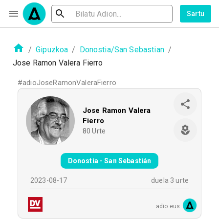
Sartu
/
Gipuzkoa
/
Donostia/San Sebastian
/
Jose Ramon Valera Fierro
#
adioJoseRamonValeraFierro
Jose Ramon Valera
Fierro
80
Urte
Donostia - San Sebastián
2023-08-17
duela 3 urte
adio.eus