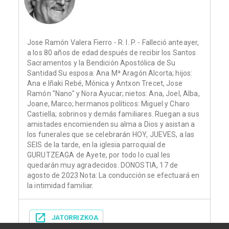
Jose Ramón Valera Fierro - R. I. P. - Falleció anteayer,
a los 80 años de edad después de recibir los Santos
Sacramentos y la Bendición Apostólica de Su
Santidad Su esposa: Ana Mª Aragón Alcorta; hijos:
Ana e Iñaki Rebé, Mónica y Antxon Trecet, Jose
Ramón "Nano" y Nora Ayucar; nietos: Ana, Joel, Alba,
Joane, Marco; hermanos políticos: Miguel y Charo
Castiella; sobrinos y demás familiares. Ruegan a sus
amistades encomienden su alma a Dios y asistan a
los funerales que se celebrarán HOY, JUEVES, a las
SEIS de la tarde, en la iglesia parroquial de
GURUTZEAGA de Ayete, por todo lo cual les
quedarán muy agradecidos. DONOSTIA, 17 de
agosto de 2023 Nota: La conducción se efectuará en
la intimidad familiar.
JATORRIZKOA