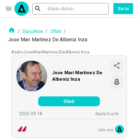
Sartu
/
Gipuzkoa
/
Oñati
/
Jose Mari Martinez De Albeniz Inza
#
adioJoseMariMartinezDeAlbenizInza
Jose Mari Martinez De
Albeniz Inza
Oñati
2020-09-18
duela 6 urte
adio.eus