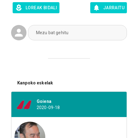
LOREAK BIDALI
JARRAITU
Mezu bat gehitu
Kanpoko eskelak
Goiena
2020-09-18