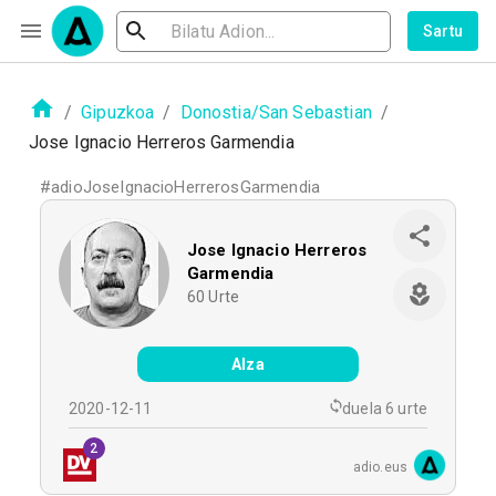
Sartu
/
Gipuzkoa
/
Donostia/San Sebastian
/
Jose Ignacio Herreros Garmendia
#
adioJoseIgnacioHerrerosGarmendia
Jose Ignacio Herreros
Garmendia
60
Urte
Alza
2020-12-11
duela 6 urte
2
adio.eus