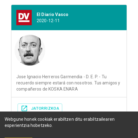
El Diario Vasco
2020-12-11
Jose Ignacio Herreros Garmendia - D. E. P. - Tu
recuerdo siempre estará con nosotros. Tus amigos y
compañeros de KOSKA ENARA
JATORRIZKOA
Webgune honek cookiak erabiltzen ditu erabiltzailearen
esperientzia hobetzeko.