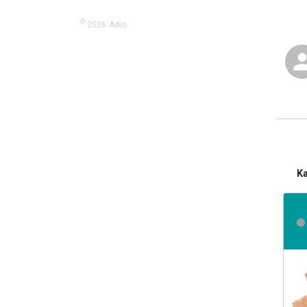
©
2026
Adio.
K