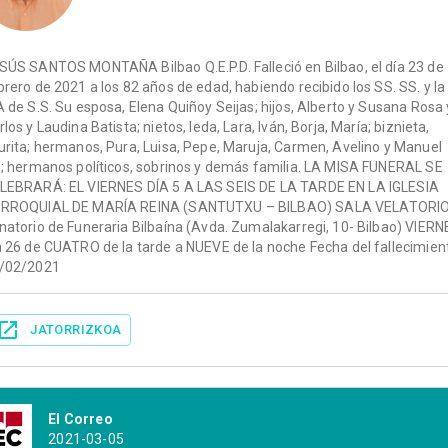
SÚS SANTOS MONTAÑA Bilbao Q.E.P.D. Falleció en Bilbao, el día 23 de
brero de 2021 a los 82 años de edad, habiendo recibido los SS. SS. y la
A de S.S. Su esposa, Elena Quiñoy Seijas; hijos, Alberto y Susana Rosa 
rlos y Laudina Batista; nietos, Ieda, Lara, Iván, Borja, María; biznieta,
urita; hermanos, Pura, Luisa, Pepe, Maruja, Carmen, Avelino y Manuel
); hermanos políticos, sobrinos y demás familia. LA MISA FUNERAL SE
LEBRARÁ: EL VIERNES DÍA 5 A LAS SEIS DE LA TARDE EN LA IGLESIA
RROQUIAL DE MARÍA REINA (SANTUTXU – BILBAO) SALA VELATORIO
natorio de Funeraria Bilbaína (Avda. Zumalakarregi, 10- Bilbao) VIER
a 26 de CUATRO de la tarde a NUEVE de la noche Fecha del fallecimien
/02/2021
JATORRIZKOA
El Correo
2021-03-05