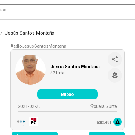
/
Jesús Santos Montaña
#
adioJesusSantosMontana
Jesús Santos Montaña
82
Urte
Bilbao
2021-02-25
duela 5 urte
adio.eus