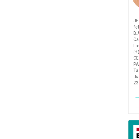
JE
fe
B.
Ca
La
(†
CE
PA
Ta
dí
23