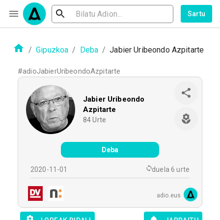
Sartu
/
Gipuzkoa
/
Deba
/
Jabier Uribeondo Azpitarte
#
adioJabierUribeondoAzpitarte
Jabier Uribeondo
Azpitarte
84
Urte
Deba
2020-11-01
duela 6 urte
adio.eus