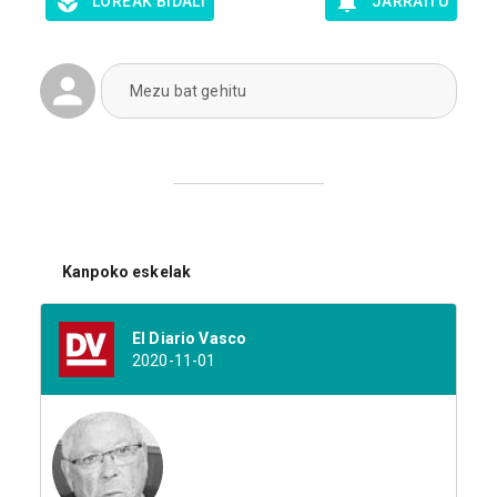
LOREAK BIDALI
JARRAITU
Mezu bat gehitu
Kanpoko eskelak
El Diario Vasco
2020-11-01