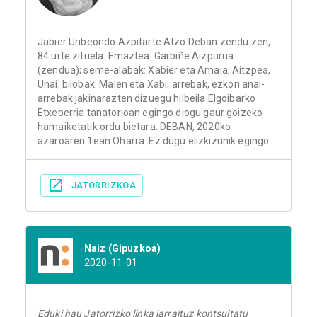
Jabier Uribeondo Azpitarte Atzo Deban zendu zen,
84 urte zituela. Emaztea: Garbiñe Aizpurua
(zendua); seme-alabak: Xabier eta Amaia, Aitzpea,
Unai; bilobak: Malen eta Xabi; arrebak, ezkon anai-
arrebak jakinarazten dizuegu hilbeila Elgoibarko
Etxeberria tanatorioan egingo diogu gaur goizeko
hamaiketatik ordu bietara. DEBAN, 2020ko
azaroaren 1ean Oharra: Ez dugu elizkizunik egingo.
JATORRIZKOA
Naiz (Gipuzkoa)
2020-11-01
Eduki hau Jatorrizko linka jarraituz kontsultatu