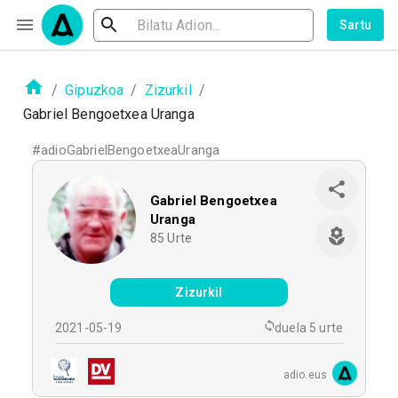
Sartu
/
Gipuzkoa
/
Zizurkil
/
Gabriel Bengoetxea Uranga
#
adioGabrielBengoetxeaUranga
Gabriel Bengoetxea
Uranga
85
Urte
Zizurkil
2021-05-19
duela 5 urte
adio.eus