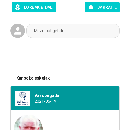
LOREAK BIDALI
JARRAITU
Mezu bat gehitu
Kanpoko eskelak
Vascongada
2021-05-19