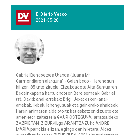
El Diario Vasco
2021-05-20
Gabriel Bengoetxea Uranga (Juana Mª
Garmendiaren alarguna) - Goian bego - Herenegun
hil zen, 85 urte zituela, Elizakoak eta Aita Santuaren
Bedeinkapena hartu ondoren Bere semeak: Gabriel
(†), David; anai-arrebak: Brigi, Joxe; ezkon-anai-
arrebak, ilobak, lehengusuak eta gainerako ahaideak.
Haren animaren alde otoitz bat eskatzen dizuete eta
arren etor zaiteztela GAUR OSTEGUNA, arratsaldeko
ZAZPIETAN, ZIZURKILgo ARANTZAZUko ANDRE
MARIA parrokia elizan, egingo den hiletara. Aldez