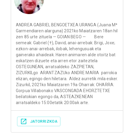
ANDREA GABRIEL BENGOETXEA URANGA (Juana Mª
Garmendiaren alarguna) 2021ko Maiatzaren 18an hil
zen 85 urte zituela — GOIAN BEGO — Bere
semeak: Gabriel (†), David; anai-arrebak: Brigi, Joxe;
ezkon-anai-arrebak, ilobak, lehengusuak eta
gainerako ahaideak. Haren animaren alde otoitz bat
eskatzen dizuete eta arren etor zaiteztela
OSTEGUNEAN, arratsaldeko ZAZPIETAN,
ZIZURKILgo ARANTZAZUko ANDRE MARIA parrokia
elizan, egingo den hiletara. Aldez aurretik mila esker.
Zizurkil, 2021ko Maiatzaren 19a Oharrak: OHARRA:
Gorpua Villabonako VASCONGADA EHORZTETXE
beilatokian egongo da, ASTEAZKENEAN
arratsaldeko 15:00etatik 20:00ak arte.
JATORRIZKOA